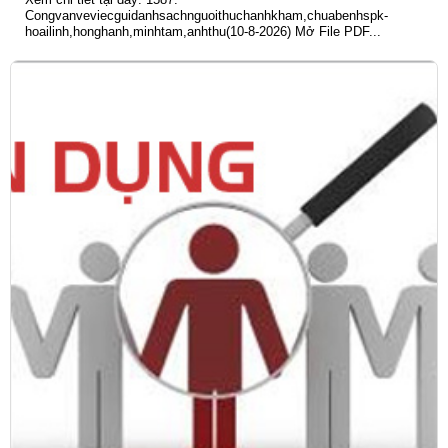
Congvanveviecguidanhsachnguoithuchanhkham,chuabenhspk-
hoailinh,honghanh,minhtam,anhthu(10-8-2026) Mở File PDF...