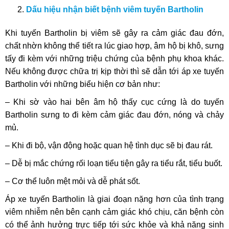
Dấu hiệu nhận biết bệnh viêm tuyến Bartholin
Khi tuyến Bartholin bị viêm sẽ gây ra cảm giác đau đớn,
chất nhờn không thể tiết ra lúc giao hợp, âm hộ bị khô, sưng
tấy đi kèm với những triệu chứng của bệnh phụ khoa khác.
Nếu không được chữa trị kịp thời thì sẽ dẫn tới áp xe tuyến
Bartholin với những biểu hiện cơ bản như:
– Khi sờ vào hai bên âm hộ thấy cục cứng là do tuyến
Bartholin sưng to đi kèm cảm giác đau đớn, nóng và chảy
mủ.
– Khi đi bộ, vận động hoặc quan hệ tình dục sẽ bị đau rát.
– Dễ bị mắc chứng rối loạn tiểu tiện gây ra tiểu rắt, tiểu buốt.
– Cơ thể luôn mệt mỏi và dễ phát sốt.
Áp xe tuyến Bartholin là giai đoạn nặng hơn của tình trạng
viêm nhiễm nên bên cạnh cảm giác khó chịu, căn bệnh còn
có thể ảnh hưởng trực tiếp tới sức khỏe và khả năng sinh