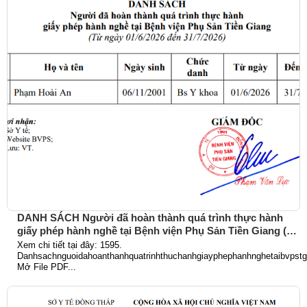
DANH SÁCH Người đã hoàn thành quá trình thực hành
giấy phép hành nghề tại Bệnh viện Phụ Sản Tiền Giang (Từ
ngày 01/6/2026 đến 31/7/2026)
Xem chi tiết tại đây: 1595.
Danhsachnguoidahoanthanhquatrinhthuchanhgiayphephanhnghetaibvpst
Mở File PDF...