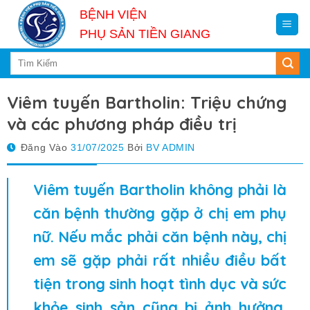
Skip
BỆNH VIỆN
to
PHỤ SẢN TIỀN GIANG
content
Viêm tuyến Bartholin: Triệu chứng
và các phương pháp điều trị
Đăng Vào
31/07/2025
Bởi
BV ADMIN
Viêm tuyến Bartholin không phải là
căn bệnh thường gặp ở chị em phụ
nữ. Nếu mắc phải căn bệnh này, chị
em sẽ gặp phải rất nhiều điều bất
tiện trong sinh hoạt tình dục và sức
khỏe sinh sản cũng bị ảnh hưởng.