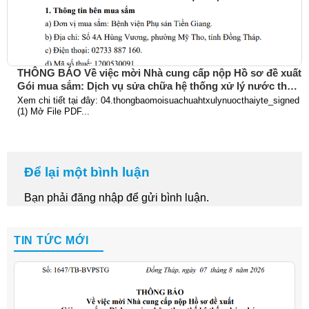
THÔNG BÁO Về việc mời Nhà cung cấp nộp Hồ sơ đề xuất
Gói mua sắm: Dịch vụ sửa chữa hệ thống xử lý nước thải
y tế
Xem chi tiết tại đây: 04.thongbaomoisuachuahtxulynuocthaiyte_signed
(1) Mở File PDF...
Để lại một bình luận
Bạn phải
đăng nhập
để gửi bình luận.
TIN TỨC MỚI