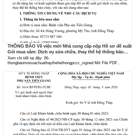
THÔNG BÁO Về việc mời Nhà cung cấp nộp Hồ sơ đề xuất
Gói mua sắm: Dịch vụ sửa chữa, thay thế hệ thống báo
cháy
Xem chi tiết tại đây: 06-
thongbaomoisuachuathaythehethongpccc_signed Mở File PDF...