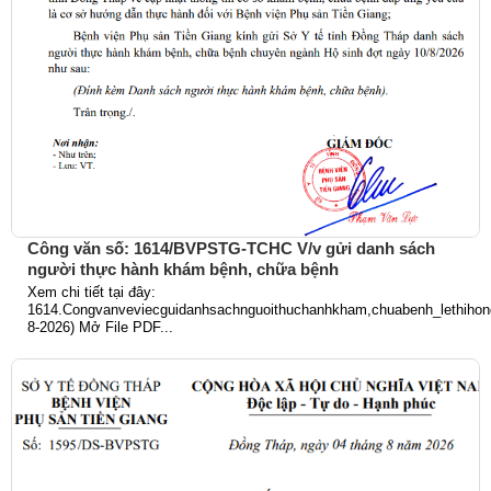
Công văn số: 1614/BVPSTG-TCHC V/v gửi danh sách
người thực hành khám bệnh, chữa bệnh
Xem chi tiết tại đây:
1614.Congvanveviecguidanhsachnguoithuchanhkham,chuabenh_lethihong
8-2026) Mở File PDF...