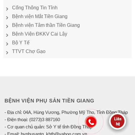
Cổng Thông Tin Tỉnh
Bệnh viện Mắt Tiền Giang
Bệnh viện Tâm thần Tiền Giang
Bệnh Viện ĐKKV Cai Lậy
Bộ Y Tế
TTVT Chợ Gạo
BỆNH VIỆN PHỤ SẢN TIỀN GIANG
- Địa chỉ: 04A, Hùng Vương, Phường Mỹ Tho, Tỉnh Đồng Tháp
- Điện thoại: (0273)3 887160
- Cơ quan chủ quản: Sở Y tế tỉnh Đồng Tháp
- Email: bvphusantg_khth@yahoo.com.vn