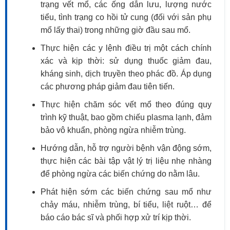
trạng vết mổ, các ống dẫn lưu, lượng nước
tiểu, tình trạng co hồi tử cung (đối với sản phụ
mổ lấy thai) trong những giờ đầu sau mổ.
Thực hiện các y lệnh điều trị một cách chính
xác và kịp thời: sử dụng thuốc giảm đau,
kháng sinh, dịch truyền theo phác đồ. Áp dụng
các phương pháp giảm đau tiên tiến.
Thực hiện chăm sóc vết mổ theo đúng quy
trình kỹ thuật, bao gồm chiếu plasma lạnh, đảm
bảo vô khuẩn, phòng ngừa nhiễm trùng.
Hướng dẫn, hỗ trợ người bệnh vận động sớm,
thực hiện các bài tập vật lý trị liệu nhẹ nhàng
để phòng ngừa các biến chứng do nằm lâu.
Phát hiện sớm các biến chứng sau mổ như
chảy máu, nhiễm trùng, bí tiểu, liệt ruột… để
báo cáo bác sĩ và phối hợp xử trí kịp thời.