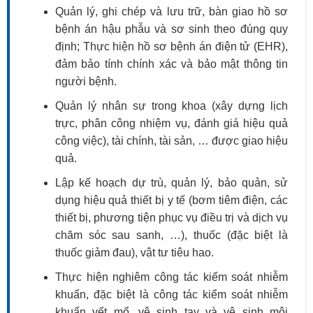
Quản lý, ghi chép và lưu trữ, bàn giao hồ sơ
bệnh án hậu phẫu và sơ sinh theo đúng quy
định; Thực hiện hồ sơ bệnh án điện tử (EHR),
đảm bảo tính chính xác và bảo mật thông tin
người bệnh.
Quản lý nhân sự trong khoa (xây dựng lịch
trực, phân công nhiệm vụ, đánh giá hiệu quả
công việc), tài chính, tài sản, … được giao hiệu
quả.
Lập kế hoạch dự trù, quản lý, bảo quản, sử
dụng hiệu quả thiết bị y tế (bơm tiêm điện, các
thiết bị, phương tiện phục vụ điều trị và dịch vụ
chăm sóc sau sanh, …), thuốc (đặc biệt là
thuốc giảm đau), vật tư tiêu hao.
Thực hiện nghiêm công tác kiểm soát nhiễm
khuẩn, đặc biệt là công tác kiểm soát nhiễm
khuẩn vết mổ, vệ sinh tay và vệ sinh môi