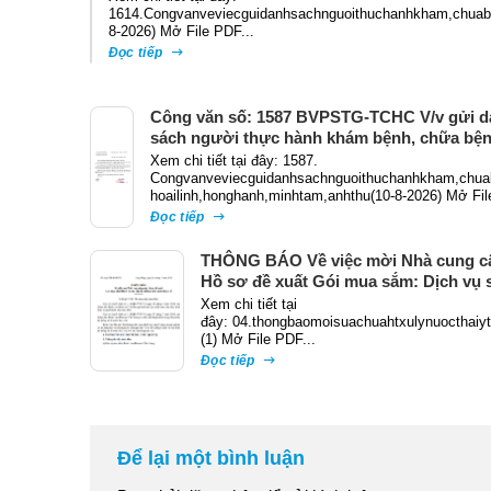
1614.Congvanveviecguidanhsachnguoithuchanhkham,chuabe
8-2026) Mở File PDF...
Đọc tiếp
Công văn số: 1587 BVPSTG-TCHC V/v gửi d
sách người thực hành khám bệnh, chữa bệ
Xem chi tiết tại đây: 1587.
Congvanveviecguidanhsachnguoithuchanhkham,chua
hoailinh,honghanh,minhtam,anhthu(10-8-2026) Mở Fil
Đọc tiếp
THÔNG BÁO Về việc mời Nhà cung c
Hồ sơ đề xuất Gói mua sắm: Dịch vụ 
chữa hệ thống xử lý nước thải y tế
Xem chi tiết tại
đây: 04.thongbaomoisuachuahtxulynuocthaiy
(1) Mở File PDF...
Đọc tiếp
Để lại một bình luận