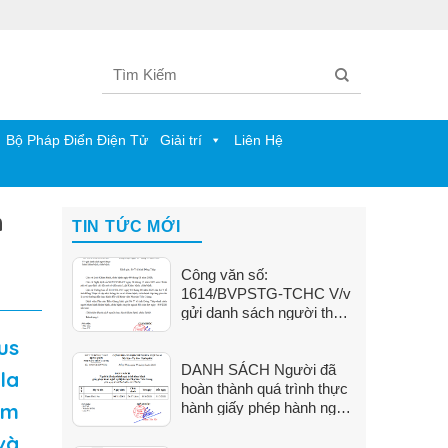
Bộ Pháp Điển Điện Tử
Giải trí
Liên Hệ
h
TIN TỨC MỚI
Công văn số:
1614/BVPSTG-TCHC V/v
gửi danh sách người thực
hành khám bệnh, chữa
us
bệnh
DANH SÁCH Người đã
la
hoàn thành quá trình thực
ệm
hành giấy phép hành nghề
tại Bệnh viện Phụ Sản Tiền
và
Giang (Từ ngày 01/6/2026