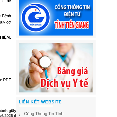
tiết để
hư Bệnh
nguy cơ
HIỆM.
le PDF
LIÊN KẾT WEBSITE
ành giấy phép hành
Cổng Thông Tin Tỉnh
/6/2026 đến 31/7/2026)