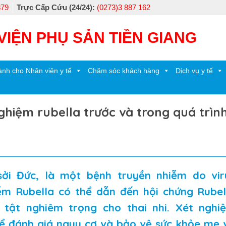
879
Trực Cấp Cứu (24/24):
(0273)3 887 162
VIỆN PHỤ SẢN TIỀN GIANG
nh cho Nhân viên y tế
Chăm sóc khách hàng
Dịch vụ y tế
ghiệm rubella trước và trong quá trìn
sởi Đức, là một bệnh truyền nhiễm do vir
iễm Rubella có thể dẫn đến hội chứng Rubel
 tật nghiêm trọng cho thai nhi. Xét nghi
để đánh giá nguy cơ và bảo vệ sức khỏe mẹ 