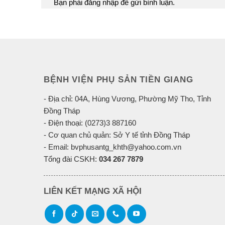
Bạn phải
đăng nhập
để gửi bình luận.
BỆNH VIỆN PHỤ SẢN TIỀN GIANG
- Địa chỉ: 04A, Hùng Vương, Phường Mỹ Tho, Tỉnh
Đồng Tháp
- Điện thoại: (0273)3 887160
- Cơ quan chủ quản: Sở Y tế tỉnh Đồng Tháp
- Email: bvphusantg_khth@yahoo.com.vn
Tổng đài CSKH:
034 267 7879
LIÊN KẾT MẠNG XÃ HỘI