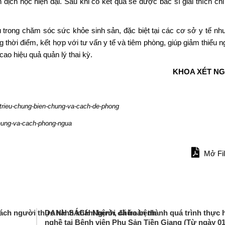
ịch học hiện đại. Sau khi có kết quả sẽ được bác sĩ giải thích chi 
u trong chăm sóc sức khỏe sinh sản, đặc biệt tại các cơ sở y tế n
 thời điểm, kết hợp với tư vấn y tế và tiêm phòng, giúp giảm thiểu 
ao hiệu quả quản lý thai kỳ.
KHOA XÉT NG
-trieu-chung-bien-chung-va-cach-de-phong
chung-va-cach-phong-ngua
Mở Fi
ách người thực hành khám bệnh, chữa bệnh
DANH SÁCH Người đã hoàn thành quá trình thực h
nghề tại Bệnh viện Phụ Sản Tiền Giang (Từ ngày 01