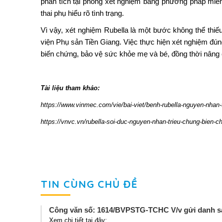
phân tích tại phòng xét nghiệm bằng phương pháp miễn d
thai phụ hiểu rõ tình trạng.
Vì vậy, xét nghiệm Rubella là một bước không thể thiế
viện Phụ sản Tiền Giang. Việc thực hiện xét nghiệm đúng
biến chứng, bảo vệ sức khỏe mẹ và bé, đồng thời nâng c
Tài liệu tham khảo:
https://www.vinmec.com/vie/bai-viet/benh-rubella-nguyen-nhan
https://vnvc.vn/rubella-soi-duc-nguyen-nhan-trieu-chung-bien-
TIN CÙNG CHỦ ĐỀ
Công văn số: 1614/BVPSTG-TCHC V/v gửi danh s
Xem chi tiết tại đây: