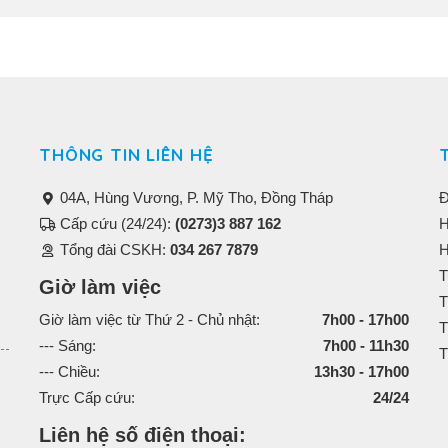
THÔNG TIN LIÊN HỆ
04A, Hùng Vương, P. Mỹ Tho, Đồng Tháp
Đ
Cấp cứu (24/24):
(0273)3 887 162
H
Tổng đài CSKH:
034 267 7879
H
T
Giờ làm việc
T
Giờ làm việc từ Thứ 2 - Chủ nhật:
7h00 - 17h00
T
--- Sáng:
7h00 - 11h30
T
--- Chiều:
13h30 - 17h00
Trực Cấp cứu:
24/24
Liên hệ số điện thoại: