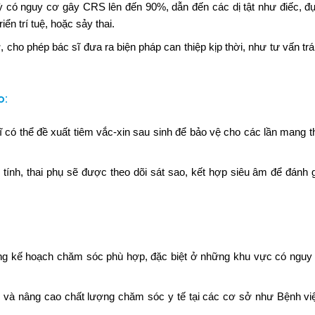
kỳ có nguy cơ gây CRS lên đến 90%, dẫn đến các dị tật như điếc, đ
iển trí tuệ, hoặc sảy thai.
cho phép bác sĩ đưa ra biện pháp can thiệp kịp thời, như tư vấn trá
o
:
ĩ có thể đề xuất tiêm vắc-xin sau sinh để bảo vệ cho các lần mang th
ính, thai phụ sẽ được theo dõi sát sao, kết hợp siêu âm để đánh g
ựng kế hoạch chăm sóc phù hợp, đặc biệt ở những khu vực có nguy 
ỳ và nâng cao chất lượng chăm sóc y tế tại các cơ sở như Bệnh v