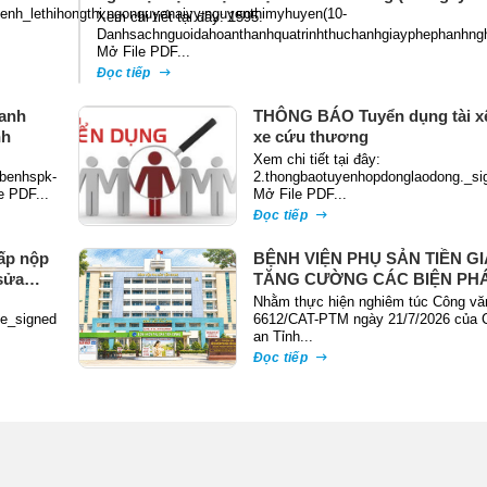
nh_lethihongthi,ngonguyenaivy,nguyenthimyhuyen(10-
Xem chi tiết tại đây: 1595.
Danhsachnguoidahoanthanhquatrinhthuchanhgiayphephanhng
Mở File PDF...
Đọc tiếp
anh
THÔNG BÁO Tuyển dụng tài xế
nh
xe cứu thương
Xem chi tiết tại đây:
benhspk-
2.thongbaotuyenhopdonglaodong._si
e PDF...
Mở File PDF...
Đọc tiếp
ấp nộp
BỆNH VIỆN PHỤ SẢN TIỀN G
sửa
TĂNG CƯỜNG CÁC BIỆN PH
PHÒNG NGỪA, ĐẤU TRANH 
Nhằm thực hiện nghiêm túc Công vă
te_signed
TỘI PHẠM TRỘM CẮP TÀI SẢ
6612/CAT-PTM ngày 21/7/2026 của 
an Tỉnh...
Đọc tiếp