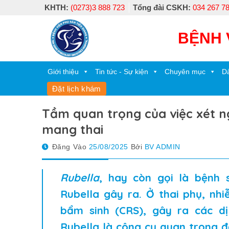
Skip
KHTH:
(0273)3 888 723
Tổng đài CSKH:
034 267 7
to
content
BỆNH 
Giới thiệu
Tin tức - Sự kiện
Chuyên mục
Dà
Đặt lịch khám
Tầm quan trọng của việc xét n
mang thai
Đăng Vào
25/08/2025
Bởi
BV ADMIN
Rubella
, hay còn gọi là bệnh 
Rubella gây ra. Ở thai phụ, nh
bẩm sinh (CRS), gây ra các dị
Rubella là công cụ quan trọng 