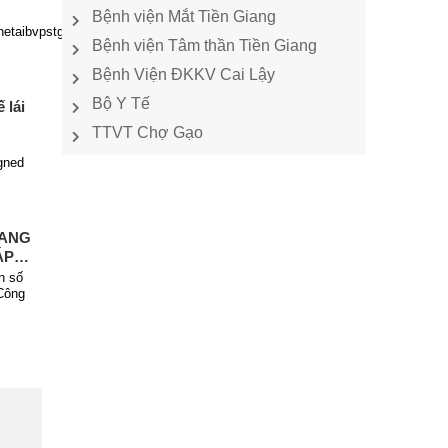
Bệnh viện Mắt Tiền Giang
hetaibvpstg_bsphamhoaian
Bệnh viện Tâm thần Tiền Giang
Bệnh Viện ĐKKV Cai Lậy
Bộ Y Tế
 lái
TTVT Chợ Gạo
gned
IANG
ÁP
VỚI
n số
N
Công