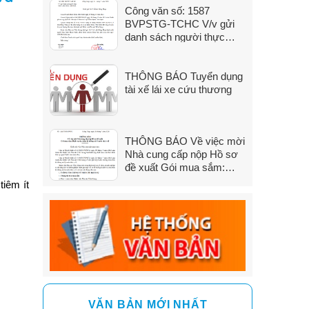
Công văn số: 1587
đến 31/7/2026)
BVPSTG-TCHC V/v gửi
danh sách người thực
hành khám bệnh, chữa
bệnh
THÔNG BÁO Tuyển dụng
tài xế lái xe cứu thương
THÔNG BÁO Về việc mời
Nhà cung cấp nộp Hồ sơ
đề xuất Gói mua sắm:
Dịch vụ sửa chữa hệ
tiêm ít
thống xử lý nước thải y tế
VĂN BẢN MỚI NHẤT