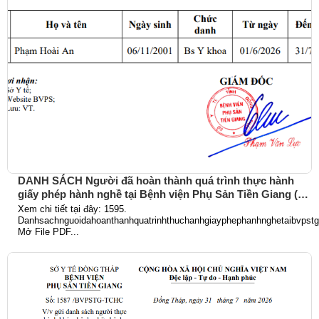
DANH SÁCH Người đã hoàn thành quá trình thực hành
giấy phép hành nghề tại Bệnh viện Phụ Sản Tiền Giang (Từ
ngày 01/6/2026 đến 31/7/2026)
Xem chi tiết tại đây: 1595.
Danhsachnguoidahoanthanhquatrinhthuchanhgiayphephanhnghetaibvpst
Mở File PDF...