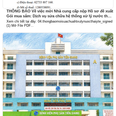
THÔNG BÁO Về việc mời Nhà cung cấp nộp Hồ sơ đề xuất
Gói mua sắm: Dịch vụ sửa chữa hệ thống xử lý nước thải
y tế
Xem chi tiết tại đây: 04.thongbaomoisuachuahtxulynuocthaiyte_signed
(1) Mở File PDF...