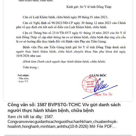
Công văn số: 1587 BVPSTG-TCHC V/v gửi danh sách
người thực hành khám bệnh, chữa bệnh
Xem chi tiết tại đây: 1587.
Congvanveviecguidanhsachnguoithuchanhkham,chuabenhspk-
hoailinh,honghanh,minhtam,anhthu(10-8-2026) Mở File PDF...