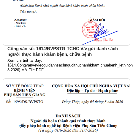
Công văn số: 1614/BVPSTG-TCHC V/v gửi danh sách
người thực hành khám bệnh, chữa bệnh
Xem chi tiết tại đây:
1614.Congvanveviecguidanhsachnguoithuchanhkham,chuabenh_lethihong
8-2026) Mở File PDF...