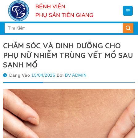
Skip
BỆNH VIỆN
to
PHỤ SẢN TIỀN GIANG
content
CHĂM SÓC VÀ DINH DƯỠNG CHO
PHỤ NỮ NHIỄM TRÙNG VẾT MỔ SAU
SANH MỔ
Đăng Vào
15/04/2025
Bởi
BV ADMIN