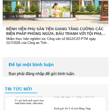
BỆNH VIỆN PHỤ SẢN TIỀN GIANG TĂNG CƯỜNG CÁC
BIỆN PHÁP PHÒNG NGỪA, ĐẤU TRANH VỚI TỘI PHẠM
TRỘM CẮP TÀI SẢN
Nhằm thực hiện nghiêm túc Công văn số 6612/CAT-PTM ngày
21/7/2026 của Công an Tỉnh...
Để lại một bình luận
Bạn phải
đăng nhập
để gửi bình luận.
TIN TỨC MỚI