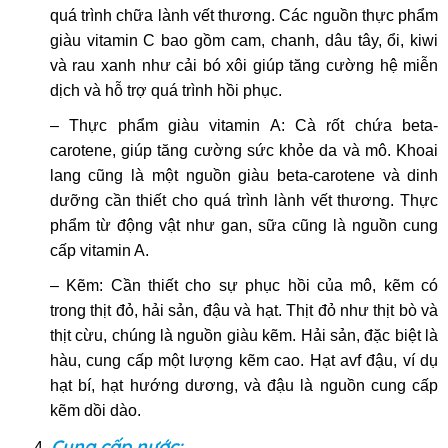
quá trình chữa lành vết thương. Các nguồn thực phẩm
giàu vitamin C bao gồm cam, chanh, dâu tây, ổi, kiwi
và rau xanh như cải bó xôi giúp tăng cường hệ miễn
dịch và hỗ trợ quá trình hồi phục.
– Thực phẩm giàu vitamin A: Cà rốt chứa beta-
carotene, giúp tăng cường sức khỏe da và mô. Khoai
lang cũng là một nguồn giàu beta-carotene và dinh
dưỡng cần thiết cho quá trình lành vết thương. Thực
phẩm từ động vật như gan, sữa cũng là nguồn cung
cấp vitamin A.
– Kẽm: Cần thiết cho sự phục hồi của mô, kẽm có
trong thịt đỏ, hải sản, đậu và hạt. Thịt đỏ như thịt bò và
thịt cừu, chúng là nguồn giàu kẽm. Hải sản, đặc biệt là
hàu, cung cấp một lượng kẽm cao. Hạt avf đậu, ví dụ
hạt bí, hạt hướng dương, và đậu là nguồn cung cấp
kẽm dồi dào.
Cung cấp nước: