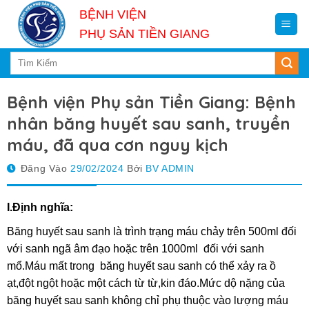
Skip
BỆNH VIỆN
to
PHỤ SẢN TIỀN GIANG
content
Bệnh viện Phụ sản Tiền Giang: Bệnh
nhân băng huyết sau sanh, truyền
máu, đã qua cơn nguy kịch
Đăng Vào
29/02/2024
Bởi
BV ADMIN
I.Định nghĩa:
Băng huyết sau sanh là trình trạng máu chảy trên 500ml đối
với sanh ngã âm đạo hoặc trên 1000ml đối với sanh
mổ.Máu mất trong băng huyết sau sanh có thể xảy ra ồ
ạt,đột ngột hoặc một cách từ từ,kin đáo.Mức dộ nặng của
băng huyết sau sanh không chỉ phụ thuộc vào lượng máu