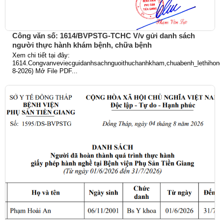
Công văn số: 1614/BVPSTG-TCHC V/v gửi danh sách
người thực hành khám bệnh, chữa bệnh
Xem chi tiết tại đây:
1614.Congvanveviecguidanhsachnguoithuchanhkham,chuabenh_lethihong
8-2026) Mở File PDF...