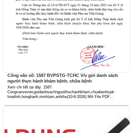
Công văn số: 1587 BVPSTG-TCHC V/v gửi danh sách
người thực hành khám bệnh, chữa bệnh
Xem chi tiết tại đây: 1587.
Congvanveviecguidanhsachnguoithuchanhkham,chuabenhspk-
hoailinh,honghanh,minhtam,anhthu(10-8-2026) Mở File PDF...