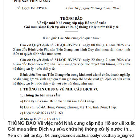
THÔNG BÁO Về việc mời Nhà cung cấp nộp Hồ sơ đề xuất
Gói mua sắm: Dịch vụ sửa chữa hệ thống xử lý nước thải
y tế
Xem chi tiết tại đây: 04.thongbaomoisuachuahtxulynuocthaiyte_signed