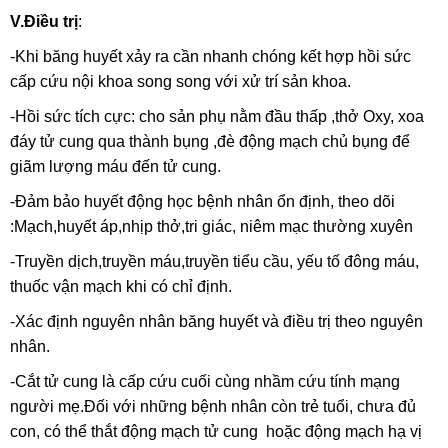
V.Điều trị
:
-Khi băng huyết xảy ra cần nhanh chóng kết hợp hồi sức
cấp cứu nội khoa song song với xử trí sản khoa.
-Hồi sức tích cực: cho sản phụ nằm đầu thấp ,thở Oxy, xoa
đáy tử cung qua thành bụng ,đè động mạch chủ bụng để
giãm lượng máu đến tử cung.
-Đảm bảo huyết động học bệnh nhân ổn định, theo dõi
:Mạch,huyết áp,nhịp thở,tri giác, niêm mạc thường xuyên
-Truyền dịch,truyền máu,truyền tiểu cầu, yếu tố đông máu,
thuốc vận mạch khi có chỉ định.
-Xác định nguyên nhân băng huyết và điều trị theo nguyên
nhân.
-Cắt tử cung là cấp cứu cuối cùng nhầm cứu tính mạng
người mẹ.Đối với những bệnh nhân còn trẻ tuổi, chưa đủ
con, có thể thắt động mạch tử cung hoặc động mạch hạ vị