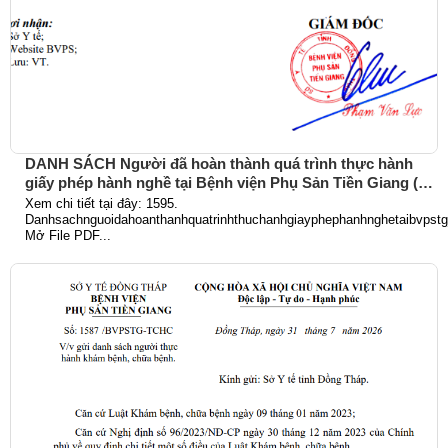
DANH SÁCH Người đã hoàn thành quá trình thực hành
giấy phép hành nghề tại Bệnh viện Phụ Sản Tiền Giang (Từ
ngày 01/6/2026 đến 31/7/2026)
Xem chi tiết tại đây: 1595.
Danhsachnguoidahoanthanhquatrinhthuchanhgiayphephanhnghetaibvpst
Mở File PDF...