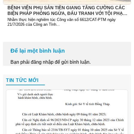
BỆNH VIỆN PHỤ SẢN TIỀN GIANG TĂNG CƯỜNG CÁC
BIỆN PHÁP PHÒNG NGỪA, ĐẤU TRANH VỚI TỘI PHẠM
TRỘM CẮP TÀI SẢN
Nhằm thực hiện nghiêm túc Công văn số 6612/CAT-PTM ngày
21/7/2026 của Công an Tỉnh...
Để lại một bình luận
Bạn phải
đăng nhập
để gửi bình luận.
TIN TỨC MỚI