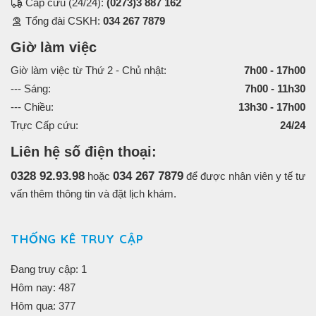
Cấp cứu (24/24):
(0273)3 887 162
Tổng đài CSKH:
034 267 7879
Giờ làm việc
Giờ làm việc từ Thứ 2 - Chủ nhật:
7h00 - 17h00
--- Sáng:
7h00 - 11h30
--- Chiều:
13h30 - 17h00
Trực Cấp cứu:
24/24
Liên hệ số điện thoại:
0328 92.93.98
034 267 7879
hoặc
để được nhân viên y tế tư
vấn thêm thông tin và đặt lịch khám.
THỐNG KÊ TRUY CẬP
Đang truy cập: 1
Hôm nay: 487
Hôm qua: 377