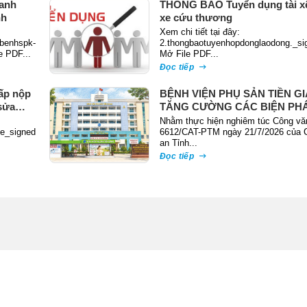
anh
THÔNG BÁO Tuyển dụng tài xế
nh
xe cứu thương
Xem chi tiết tại đây:
benhspk-
2.thongbaotuyenhopdonglaodong._si
e PDF...
Mở File PDF...
Đọc tiếp
ấp nộp
BỆNH VIỆN PHỤ SẢN TIỀN G
sửa
TĂNG CƯỜNG CÁC BIỆN PH
PHÒNG NGỪA, ĐẤU TRANH 
Nhằm thực hiện nghiêm túc Công vă
te_signed
TỘI PHẠM TRỘM CẮP TÀI SẢ
6612/CAT-PTM ngày 21/7/2026 của 
an Tỉnh...
Đọc tiếp