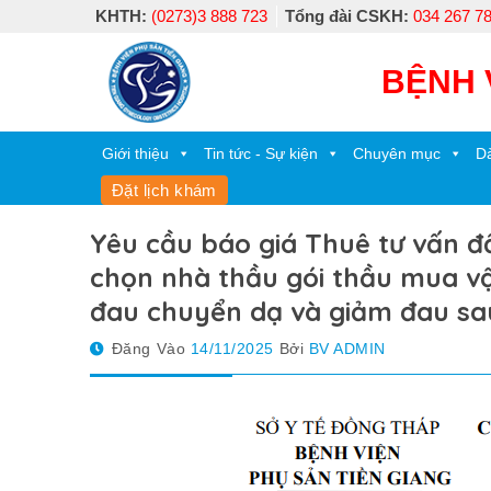
Skip
KHTH:
(0273)3 888 723
Tổng đài CSKH:
034 267 7
to
content
BỆNH 
Giới thiệu
Tin tức - Sự kiện
Chuyên mục
Dà
Đặt lịch khám
Yêu cầu báo giá Thuê tư vấn 
chọn nhà thầu gói thầu mua vậ
đau chuyển dạ và giảm đau s
Đăng Vào
14/11/2025
Bởi
BV ADMIN