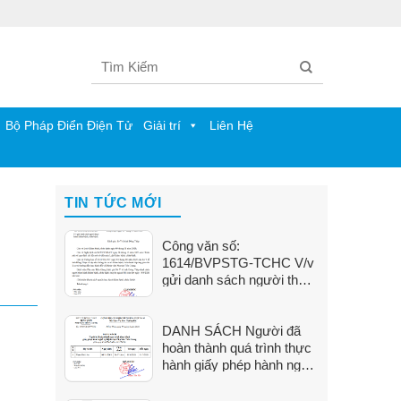
Bộ Pháp Điển Điện Tử
Giải trí
Liên Hệ
TIN TỨC MỚI
Công văn số:
1614/BVPSTG-TCHC V/v
gửi danh sách người thực
hành khám bệnh, chữa
bệnh
DANH SÁCH Người đã
hoàn thành quá trình thực
hành giấy phép hành nghề
tại Bệnh viện Phụ Sản Tiền
Giang (Từ ngày 01/6/2026