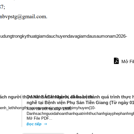
esudungtrongkythuatgiamdauchuyendavagiamdausaumonam2026-
Mở Fi
ách người thực hành khám bệnh, chữa bệnh
DANH SÁCH Người đã hoàn thành quá trình thực h
nghề tại Bệnh viện Phụ Sản Tiền Giang (Từ ngày 01
nh_lethihongthi,ngonguyenaivy,nguyenthimyhuyen(10-
Xem chi tiết tại đây: 1595.
Danhsachnguoidahoanthanhquatrinhthuchanhgiayphephanhng
Mở File PDF...
Đọc tiếp