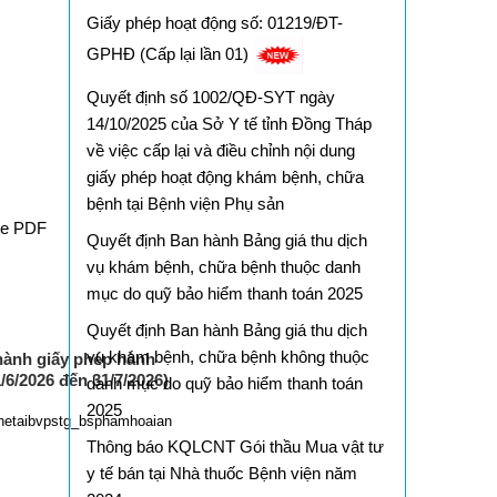
Giấy phép hoạt động số: 01219/ĐT-
GPHĐ (Cấp lại lần 01)
Quyết định số 1002/QĐ-SYT ngày
14/10/2025 của Sở Y tế tỉnh Đồng Tháp
về việc cấp lại và điều chỉnh nội dung
giấy phép hoạt động khám bệnh, chữa
bệnh tại Bệnh viện Phụ sản
le PDF
Quyết định Ban hành Bảng giá thu dịch
vụ khám bệnh, chữa bệnh thuộc danh
mục do quỹ bảo hiểm thanh toán 2025
Quyết định Ban hành Bảng giá thu dịch
vụ khám bệnh, chữa bệnh không thuộc
ành giấy phép hành
/6/2026 đến 31/7/2026)
danh mục do quỹ bảo hiểm thanh toán
2025
hetaibvpstg_bsphamhoaian
Thông báo KQLCNT Gói thầu Mua vật tư
y tế bán tại Nhà thuốc Bệnh viện năm