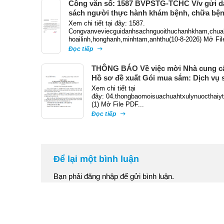
Công văn số: 1587 BVPSTG-TCHC V/v gửi d
sách người thực hành khám bệnh, chữa bệ
Xem chi tiết tại đây: 1587.
Congvanveviecguidanhsachnguoithuchanhkham,chua
hoailinh,honghanh,minhtam,anhthu(10-8-2026) Mở Fil
Đọc tiếp
THÔNG BÁO Về việc mời Nhà cung c
Hồ sơ đề xuất Gói mua sắm: Dịch vụ 
chữa hệ thống xử lý nước thải y tế
Xem chi tiết tại
đây: 04.thongbaomoisuachuahtxulynuocthaiy
(1) Mở File PDF...
Đọc tiếp
Để lại một bình luận
Bạn phải
đăng nhập
để gửi bình luận.