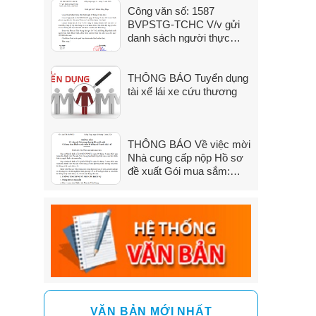
Công văn số: 1587
đến 31/7/2026)
BVPSTG-TCHC V/v gửi
danh sách người thực
hành khám bệnh, chữa
bệnh
THÔNG BÁO Tuyển dụng
tài xế lái xe cứu thương
THÔNG BÁO Về việc mời
Nhà cung cấp nộp Hồ sơ
đề xuất Gói mua sắm:
Dịch vụ sửa chữa hệ
thống xử lý nước thải y tế
VĂN BẢN MỚI NHẤT