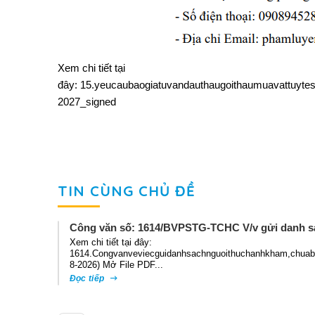
Xem chi tiết tại
đây:
15.yeucaubaogiatuvandauthaugoithaumuavattuyt
2027_signed
TIN CÙNG CHỦ ĐỀ
Công văn số: 1614/BVPSTG-TCHC V/v gửi danh s
Xem chi tiết tại đây:
1614.Congvanveviecguidanhsachnguoithuchanhkham,chuabe
8-2026) Mở File PDF...
Đọc tiếp