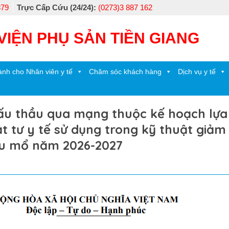
879
Trực Cấp Cứu (24/24):
(0273)3 887 162
VIỆN PHỤ SẢN TIỀN GIANG
nh cho Nhân viên y tế
Chăm sóc khách hàng
Dịch vụ y tế
đấu thầu qua mạng thuộc kế hoạch lựa
t tư y tế sử dụng trong kỹ thuật giảm
au mổ năm 2026-2027