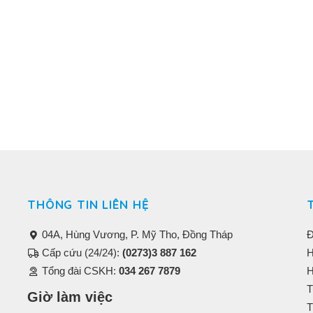
THÔNG TIN LIÊN HỆ
04A, Hùng Vương, P. Mỹ Tho, Đồng Tháp
Đ
Cấp cứu (24/24):
(0273)3 887 162
H
Tổng đài CSKH:
034 267 7879
H
T
Giờ làm việc
T