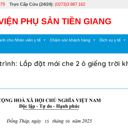
879
Trực Cấp Cứu (24/24):
(0273)3 887 162
VIỆN PHỤ SẢN TIỀN GIANG
nh cho Nhân viên y tế
Chăm sóc khách hàng
Dịch vụ y tế
rình: Lắp đặt mái che 2 ô giếng trời k