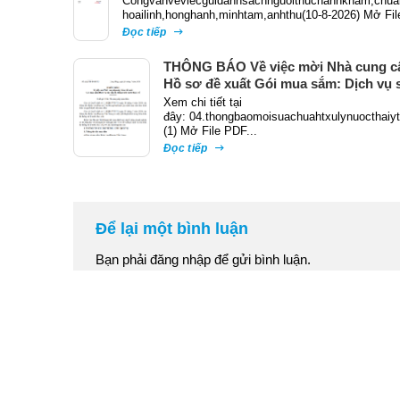
Congvanveviecguidanhsachnguoithuchanhkham,chua
hoailinh,honghanh,minhtam,anhthu(10-8-2026) Mở Fil
Đọc tiếp
THÔNG BÁO Về việc mời Nhà cung c
Hồ sơ đề xuất Gói mua sắm: Dịch vụ 
chữa hệ thống xử lý nước thải y tế
Xem chi tiết tại
đây: 04.thongbaomoisuachuahtxulynuocthaiy
(1) Mở File PDF...
Đọc tiếp
Để lại một bình luận
Bạn phải
đăng nhập
để gửi bình luận.