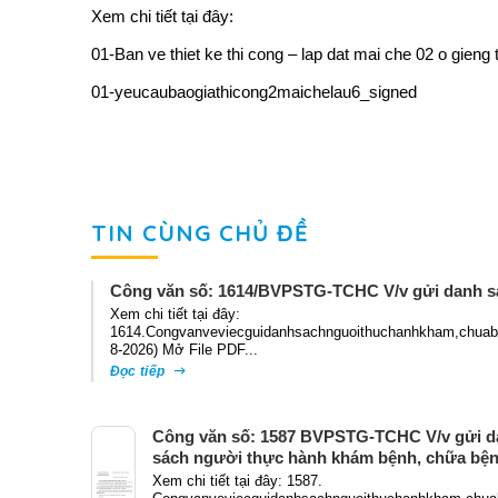
Xem chi tiết tại đây:
01-Ban ve thiet ke thi cong – lap dat mai che 02 o gieng 
01-yeucaubaogiathicong2maichelau6_signed
TIN CÙNG CHỦ ĐỀ
Công văn số: 1614/BVPSTG-TCHC V/v gửi danh s
Xem chi tiết tại đây:
1614.Congvanveviecguidanhsachnguoithuchanhkham,chuabe
8-2026) Mở File PDF...
Đọc tiếp
Công văn số: 1587 BVPSTG-TCHC V/v gửi d
sách người thực hành khám bệnh, chữa bệ
Xem chi tiết tại đây: 1587.