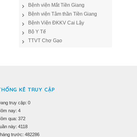
Bệnh viện Mắt Tiền Giang
Bệnh viện Tâm thần Tiền Giang
Bệnh Viện ĐKKV Cai Lậy
Bộ Y Tế
TTVT Chợ Gạo
THỐNG KÊ TRUY CẬP
ang truy cập: 0
ôm nay: 4
ôm qua: 372
uần này: 4118
háng trước: 482286