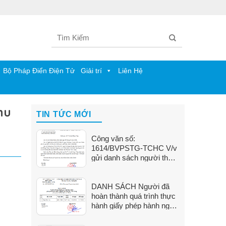
Bộ Pháp Điển Điện Tử
Giải trí
Liên Hệ
hu
TIN TỨC MỚI
Công văn số:
1614/BVPSTG-TCHC V/v
gửi danh sách người thực
hành khám bệnh, chữa
bệnh
DANH SÁCH Người đã
hoàn thành quá trình thực
hành giấy phép hành nghề
tại Bệnh viện Phụ Sản Tiền
Giang (Từ ngày 01/6/2026