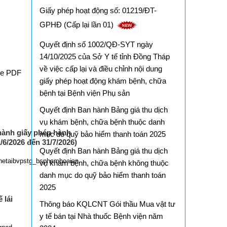
Giấy phép hoạt động số: 01219/ĐT-
GPHĐ (Cấp lại lần 01)
Quyết định số 1002/QĐ-SYT ngày
14/10/2025 của Sở Y tế tỉnh Đồng Tháp
về việc cấp lại và điều chỉnh nội dung
le PDF
giấy phép hoạt động khám bệnh, chữa
bệnh tại Bệnh viện Phụ sản
Quyết định Ban hành Bảng giá thu dịch
vụ khám bệnh, chữa bệnh thuộc danh
ành giấy phép hành
mục do quỹ bảo hiểm thanh toán 2025
/6/2026 đến 31/7/2026)
Quyết định Ban hành Bảng giá thu dịch
hetaibvpstg_bsphamhoaian
vụ khám bệnh, chữa bệnh không thuộc
danh mục do quỹ bảo hiểm thanh toán
2025
 lái
Thông báo KQLCNT Gói thầu Mua vật tư
y tế bán tại Nhà thuốc Bệnh viện năm