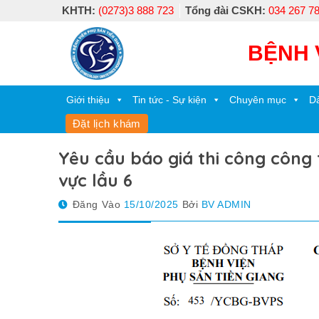
Skip
KHTH:
(0273)3 888 723
Tổng đài CSKH:
034 267 7
to
content
BỆNH 
Giới thiệu
Tin tức - Sự kiện
Chuyên mục
Dà
Đặt lịch khám
Yêu cầu báo giá thi công công t
vực lầu 6
Đăng Vào
15/10/2025
Bởi
BV ADMIN