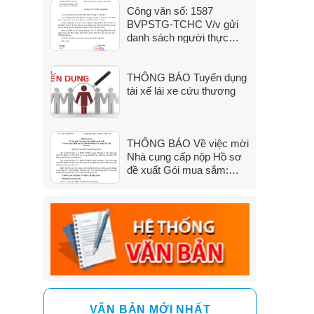
Công văn số: 1587
đến 31/7/2026)
BVPSTG-TCHC V/v gửi
danh sách người thực
hành khám bệnh, chữa
bệnh
THÔNG BÁO Tuyển dụng
tài xế lái xe cứu thương
THÔNG BÁO Về việc mời
Nhà cung cấp nộp Hồ sơ
đề xuất Gói mua sắm:
Dịch vụ sửa chữa hệ
thống xử lý nước thải y tế
VĂN BẢN MỚI NHẤT