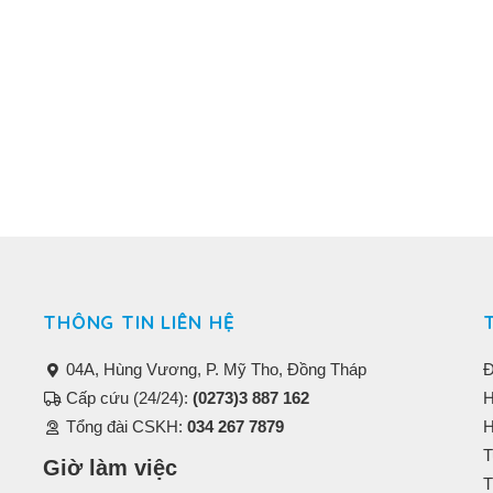
THÔNG TIN LIÊN HỆ
04A, Hùng Vương, P. Mỹ Tho, Đồng Tháp
Đ
Cấp cứu (24/24):
(0273)3 887 162
H
Tổng đài CSKH:
034 267 7879
H
T
Giờ làm việc
T