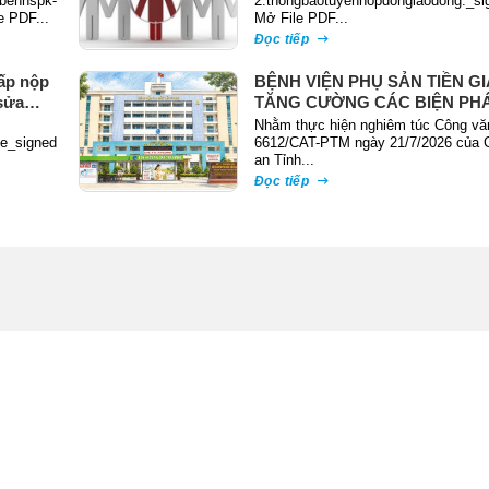
benhspk-
2.thongbaotuyenhopdonglaodong._si
e PDF...
Mở File PDF...
Đọc tiếp
ấp nộp
BỆNH VIỆN PHỤ SẢN TIỀN G
sửa
TĂNG CƯỜNG CÁC BIỆN PH
PHÒNG NGỪA, ĐẤU TRANH 
Nhằm thực hiện nghiêm túc Công vă
te_signed
TỘI PHẠM TRỘM CẮP TÀI SẢ
6612/CAT-PTM ngày 21/7/2026 của 
an Tỉnh...
Đọc tiếp