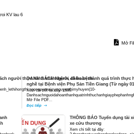
troi KV lau 6
Mở Fi
ách người thực hành khám bệnh, chữa bệnh
DANH SÁCH Người đã hoàn thành quá trình thực h
nghề tại Bệnh viện Phụ Sản Tiền Giang (Từ ngày 01
nh_lethihongthi,ngonguyenaivy,nguyenthimyhuyen(10-
Xem chi tiết tại đây: 1595.
Danhsachnguoidahoanthanhquatrinhthuchanhgiayphephanhng
Mở File PDF...
Đọc tiếp
anh
THÔNG BÁO Tuyển dụng tài xế
nh
xe cứu thương
Xem chi tiết tại đây: