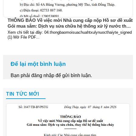
THÔNG BÁO Về việc mời Nhà cung cấp nộp Hồ sơ đề xuất
Gói mua sắm: Dịch vụ sửa chữa hệ thống xử lý nước thải
y tế
Xem chi tiết tại đây: 04.thongbaomoisuachuahtxulynuocthaiyte_signed
(1) Mở File PDF...
Để lại một bình luận
Bạn phải
đăng nhập
để gửi bình luận.
TIN TỨC MỚI