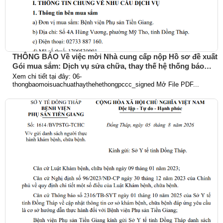
THÔNG BÁO Về việc mời Nhà cung cấp nộp Hồ sơ đề xuất
Gói mua sắm: Dịch vụ sửa chữa, thay thế hệ thống báo
cháy
Xem chi tiết tại đây: 06-
thongbaomoisuachuathaythehethongpccc_signed Mở File PDF...