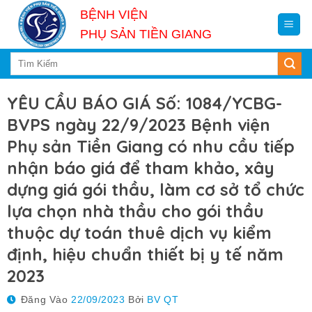
Skip
BỆNH VIỆN
to
PHỤ SẢN TIỀN GIANG
content
YÊU CẦU BÁO GIÁ Số: 1084/YCBG-
BVPS ngày 22/9/2023 Bệnh viện
Phụ sản Tiền Giang có nhu cầu tiếp
nhận báo giá để tham khảo, xây
dựng giá gói thầu, làm cơ sở tổ chức
lựa chọn nhà thầu cho gói thầu
thuộc dự toán thuê dịch vụ kiểm
định, hiệu chuẩn thiết bị y tế năm
2023
Đăng Vào
22/09/2023
Bởi
BV QT