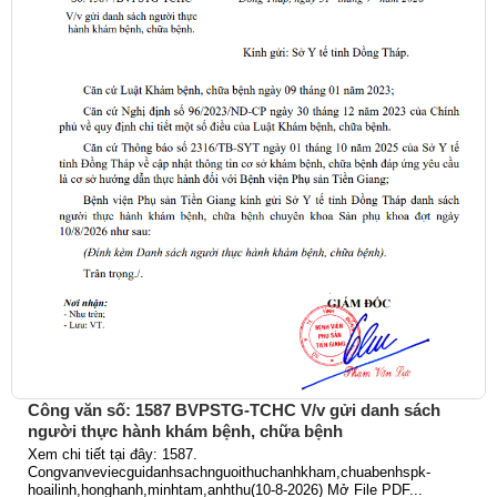
Công văn số: 1587 BVPSTG-TCHC V/v gửi danh sách
người thực hành khám bệnh, chữa bệnh
Xem chi tiết tại đây: 1587.
Congvanveviecguidanhsachnguoithuchanhkham,chuabenhspk-
hoailinh,honghanh,minhtam,anhthu(10-8-2026) Mở File PDF...