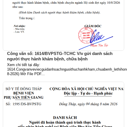
Công văn số: 1614/BVPSTG-TCHC V/v gửi danh sách
người thực hành khám bệnh, chữa bệnh
Xem chi tiết tại đây:
1614.Congvanveviecguidanhsachnguoithuchanhkham,chuabenh_lethihong
8-2026) Mở File PDF...