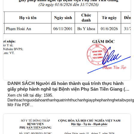
DANH SÁCH Người đã hoàn thành quá trình thực hành
giấy phép hành nghề tại Bệnh viện Phụ Sản Tiền Giang (Từ
ngày 01/6/2026 đến 31/7/2026)
Xem chi tiết tại đây: 1595.
Danhsachnguoidahoanthanhquatrinhthuchanhgiayphephanhnghetaibvpst
Mở File PDF...