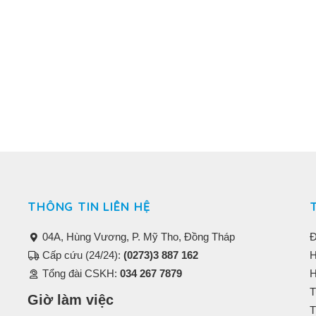
THÔNG TIN LIÊN HỆ
04A, Hùng Vương, P. Mỹ Tho, Đồng Tháp
Đ
Cấp cứu (24/24):
(0273)3 887 162
H
Tổng đài CSKH:
034 267 7879
H
T
Giờ làm việc
T