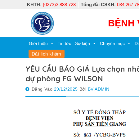
Skip
KHTH:
(0273)3 888 723
Tổng đài CSKH:
034 267 7
to
content
BỆNH 
Giới thiệu
Tin tức - Sự kiện
Chuyên mục
Dà
Đặt lịch khám
YÊU CẦU BÁO GIÁ Lựa chọn nhà 
dự phòng FG WILSON
Đăng Vào
29/12/2025
Bởi
BV ADMIN