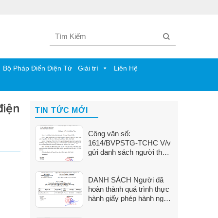
Bộ Pháp Điển Điện Tử
Giải trí
Liên Hệ
điện
TIN TỨC MỚI
Công văn số:
1614/BVPSTG-TCHC V/v
gửi danh sách người thực
hành khám bệnh, chữa
bệnh
DANH SÁCH Người đã
hoàn thành quá trình thực
hành giấy phép hành nghề
tại Bệnh viện Phụ Sản Tiền
Giang (Từ ngày 01/6/2026