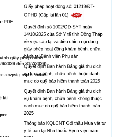
Giấy phép hoạt động số: 01219/ĐT-
GPHĐ (Cấp lại lần 01)
le PDF
Quyết định số 1002/QĐ-SYT ngày
14/10/2025 của Sở Y tế tỉnh Đồng Tháp
về việc cấp lại và điều chỉnh nội dung
giấy phép hoạt động khám bệnh, chữa
bệnh tại Bệnh viện Phụ sản
ành giấy phép hành
/6/2026 đến 31/7/2026)
Quyết định Ban hành Bảng giá thu dịch
vụ khám bệnh, chữa bệnh thuộc danh
hetaibvpstg_bsphamhoaian
mục do quỹ bảo hiểm thanh toán 2025
Quyết định Ban hành Bảng giá thu dịch
 lái
vụ khám bệnh, chữa bệnh không thuộc
danh mục do quỹ bảo hiểm thanh toán
2025
gned
Thông báo KQLCNT Gói thầu Mua vật tư
y tế bán tại Nhà thuốc Bệnh viện năm