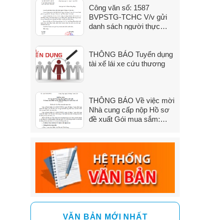
Công văn số: 1587
đến 31/7/2026)
BVPSTG-TCHC V/v gửi
danh sách người thực
hành khám bệnh, chữa
bệnh
THÔNG BÁO Tuyển dụng
tài xế lái xe cứu thương
THÔNG BÁO Về việc mời
Nhà cung cấp nộp Hồ sơ
đề xuất Gói mua sắm:
Dịch vụ sửa chữa hệ
thống xử lý nước thải y tế
VĂN BẢN MỚI NHẤT