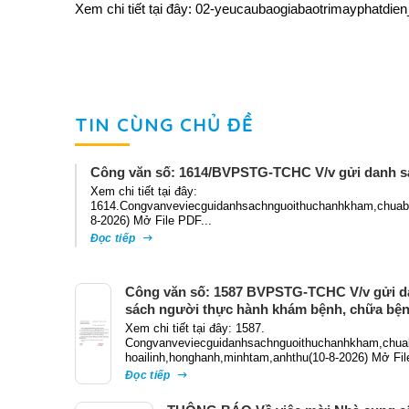
Xem chi tiết tại đây:
02-yeucaubaogiabaotrimayphatdien
TIN CÙNG CHỦ ĐỀ
Công văn số: 1614/BVPSTG-TCHC V/v gửi danh s
Xem chi tiết tại đây:
1614.Congvanveviecguidanhsachnguoithuchanhkham,chuabe
8-2026) Mở File PDF...
Đọc tiếp
Công văn số: 1587 BVPSTG-TCHC V/v gửi d
sách người thực hành khám bệnh, chữa bệ
Xem chi tiết tại đây: 1587.
Congvanveviecguidanhsachnguoithuchanhkham,chua
hoailinh,honghanh,minhtam,anhthu(10-8-2026) Mở Fil
Đọc tiếp