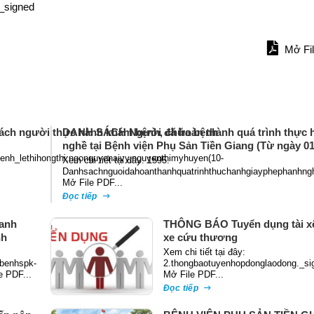
_signed
Mở Fi
ách người thực hành khám bệnh, chữa bệnh
DANH SÁCH Người đã hoàn thành quá trình thực h
nghề tại Bệnh viện Phụ Sản Tiền Giang (Từ ngày 01
nh_lethihongthi,ngonguyenaivy,nguyenthimyhuyen(10-
Xem chi tiết tại đây: 1595.
Danhsachnguoidahoanthanhquatrinhthuchanhgiayphephanhng
Mở File PDF...
Đọc tiếp
anh
THÔNG BÁO Tuyển dụng tài xế
nh
xe cứu thương
Xem chi tiết tại đây:
benhspk-
2.thongbaotuyenhopdonglaodong._si
e PDF...
Mở File PDF...
Đọc tiếp