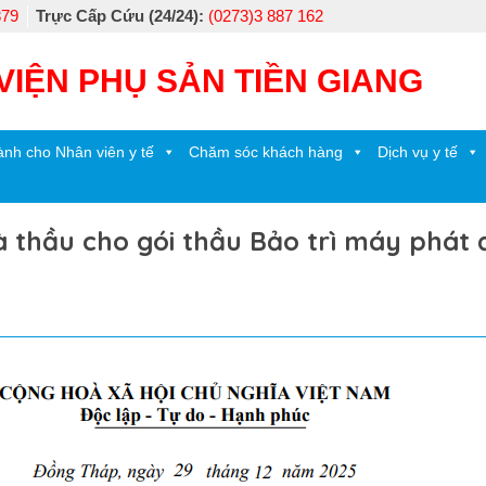
879
Trực Cấp Cứu (24/24):
(0273)3 887 162
VIỆN PHỤ SẢN TIỀN GIANG
nh cho Nhân viên y tế
Chăm sóc khách hàng
Dịch vụ y tế
thầu cho gói thầu Bảo trì máy phát 