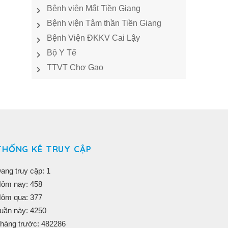
Bệnh viện Mắt Tiền Giang
Bệnh viện Tâm thần Tiền Giang
Bệnh Viện ĐKKV Cai Lậy
Bộ Y Tế
TTVT Chợ Gạo
THỐNG KÊ TRUY CẬP
ang truy cập: 1
ôm nay: 458
ôm qua: 377
uần này: 4250
háng trước: 482286