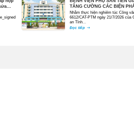
ấp nộp
BỆNH VIỆN PHỤ SẢN TIỀN G
sửa
TĂNG CƯỜNG CÁC BIỆN PH
PHÒNG NGỪA, ĐẤU TRANH 
Nhằm thực hiện nghiêm túc Công vă
te_signed
TỘI PHẠM TRỘM CẮP TÀI SẢ
6612/CAT-PTM ngày 21/7/2026 của 
an Tỉnh...
Đọc tiếp