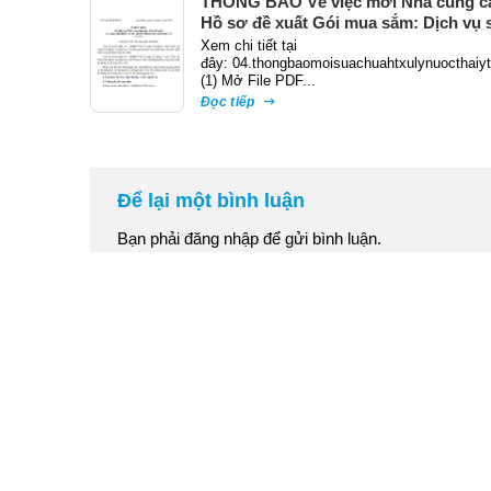
THÔNG BÁO Về việc mời Nhà cung c
Hồ sơ đề xuất Gói mua sắm: Dịch vụ 
chữa hệ thống xử lý nước thải y tế
Xem chi tiết tại
đây: 04.thongbaomoisuachuahtxulynuocthaiy
(1) Mở File PDF...
Đọc tiếp
Để lại một bình luận
Bạn phải
đăng nhập
để gửi bình luận.