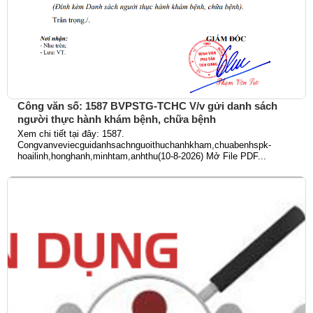
Công văn số: 1587 BVPSTG-TCHC V/v gửi danh sách
người thực hành khám bệnh, chữa bệnh
Xem chi tiết tại đây: 1587.
Congvanveviecguidanhsachnguoithuchanhkham,chuabenhspk-
hoailinh,honghanh,minhtam,anhthu(10-8-2026) Mở File PDF...