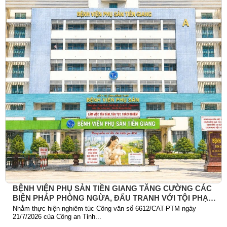
BỆNH VIỆN PHỤ SẢN TIỀN GIANG TĂNG CƯỜNG CÁC
BIỆN PHÁP PHÒNG NGỪA, ĐẤU TRANH VỚI TỘI PHẠM
TRỘM CẮP TÀI SẢN
Nhằm thực hiện nghiêm túc Công văn số 6612/CAT-PTM ngày
21/7/2026 của Công an Tỉnh...