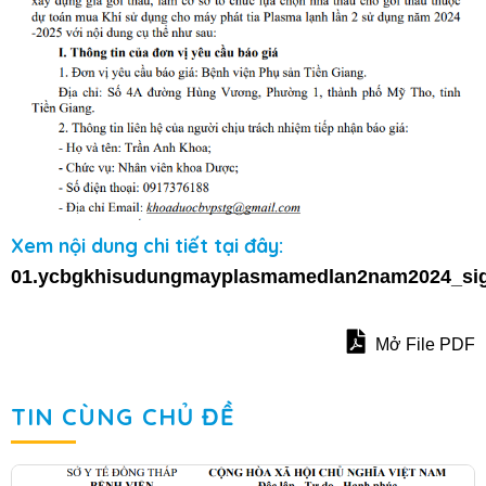
Xem nội dung chi tiết tại đây:
01.ycbgkhisudungmayplasmamedlan2nam2024_si
Mở File PDF
TIN CÙNG CHỦ ĐỀ