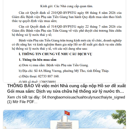
THÔNG BÁO Về việc mời Nhà cung cấp nộp Hồ sơ đề xuất
Gói mua sắm: Dịch vụ sửa chữa hệ thống xử lý nước thải
y tế
Xem chi tiết tại đây: 04.thongbaomoisuachuahtxulynuocthaiyte_signed
(1) Mở File PDF...