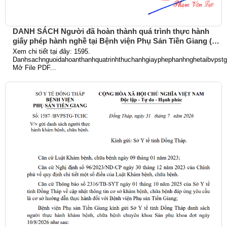
DANH SÁCH Người đã hoàn thành quá trình thực hành
giấy phép hành nghề tại Bệnh viện Phụ Sản Tiền Giang (Từ
ngày 01/6/2026 đến 31/7/2026)
Xem chi tiết tại đây: 1595.
Danhsachnguoidahoanthanhquatrinhthuchanhgiayphephanhnghetaibvpst
Mở File PDF...