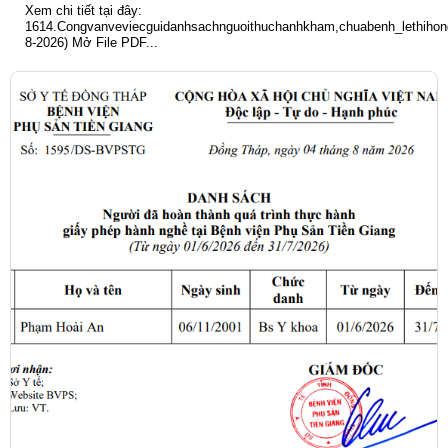
Xem chi tiết tại đây:
1614.Congvanveviecguidanhsachnguoithuchanhkham,chuabenh_lethihong
8-2026) Mở File PDF...