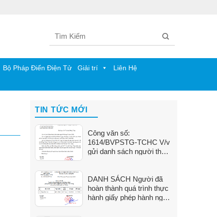
Bộ Pháp Điển Điện Tử
Giải trí
Liên Hệ
TIN TỨC MỚI
Công văn số:
1614/BVPSTG-TCHC V/v
gửi danh sách người thực
hành khám bệnh, chữa
bệnh
DANH SÁCH Người đã
hoàn thành quá trình thực
hành giấy phép hành nghề
tại Bệnh viện Phụ Sản Tiền
Giang (Từ ngày 01/6/2026