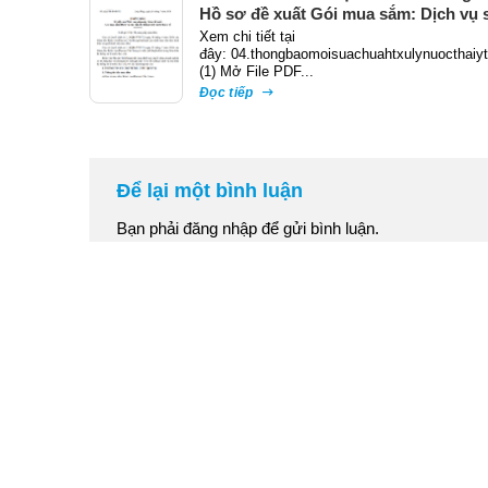
Hồ sơ đề xuất Gói mua sắm: Dịch vụ 
chữa hệ thống xử lý nước thải y tế
Xem chi tiết tại
đây: 04.thongbaomoisuachuahtxulynuocthaiy
(1) Mở File PDF...
Đọc tiếp
Để lại một bình luận
Bạn phải
đăng nhập
để gửi bình luận.