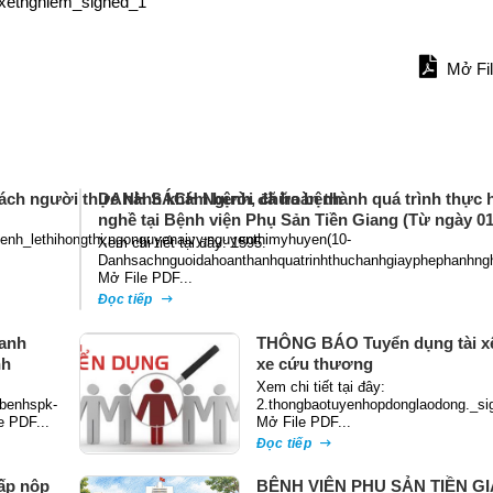
ixetnghiem_signed_1
Mở Fi
ách người thực hành khám bệnh, chữa bệnh
DANH SÁCH Người đã hoàn thành quá trình thực h
nghề tại Bệnh viện Phụ Sản Tiền Giang (Từ ngày 01
nh_lethihongthi,ngonguyenaivy,nguyenthimyhuyen(10-
Xem chi tiết tại đây: 1595.
Danhsachnguoidahoanthanhquatrinhthuchanhgiayphephanhng
Mở File PDF...
Đọc tiếp
anh
THÔNG BÁO Tuyển dụng tài xế
nh
xe cứu thương
Xem chi tiết tại đây:
benhspk-
2.thongbaotuyenhopdonglaodong._si
e PDF...
Mở File PDF...
Đọc tiếp
ấp nộp
BỆNH VIỆN PHỤ SẢN TIỀN G