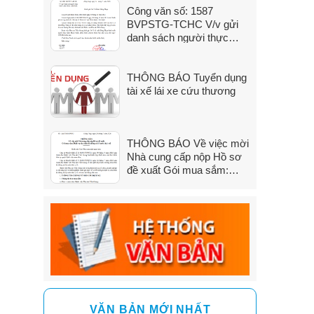
Công văn số: 1587
đến 31/7/2026)
BVPSTG-TCHC V/v gửi
danh sách người thực
hành khám bệnh, chữa
bệnh
THÔNG BÁO Tuyển dụng
tài xế lái xe cứu thương
THÔNG BÁO Về việc mời
Nhà cung cấp nộp Hồ sơ
đề xuất Gói mua sắm:
Dịch vụ sửa chữa hệ
thống xử lý nước thải y tế
VĂN BẢN MỚI NHẤT