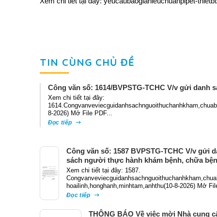
Xem chi tiết tại đây:
yeucaubaogiahieuchuanpipet-thietb
TIN CÙNG CHỦ ĐỀ
Công văn số: 1614/BVPSTG-TCHC V/v gửi danh s
Xem chi tiết tại đây:
1614.Congvanveviecguidanhsachnguoithuchanhkham,chuabe
8-2026) Mở File PDF...
Đọc tiếp
Công văn số: 1587 BVPSTG-TCHC V/v gửi d
sách người thực hành khám bệnh, chữa bệ
Xem chi tiết tại đây: 1587.
Congvanveviecguidanhsachnguoithuchanhkham,chua
hoailinh,honghanh,minhtam,anhthu(10-8-2026) Mở Fil
Đọc tiếp
THÔNG BÁO Về việc mời Nhà cung c