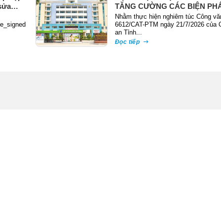
sửa
TĂNG CƯỜNG CÁC BIỆN PH
PHÒNG NGỪA, ĐẤU TRANH 
Nhằm thực hiện nghiêm túc Công vă
te_signed
TỘI PHẠM TRỘM CẮP TÀI SẢ
6612/CAT-PTM ngày 21/7/2026 của 
an Tỉnh...
Đọc tiếp