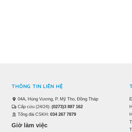
THÔNG TIN LIÊN HỆ
04A, Hùng Vương, P. Mỹ Tho, Đồng Tháp
Đ
Cấp cứu (24/24):
(0273)3 887 162
H
Tổng đài CSKH:
034 267 7879
H
T
Giờ làm việc
T