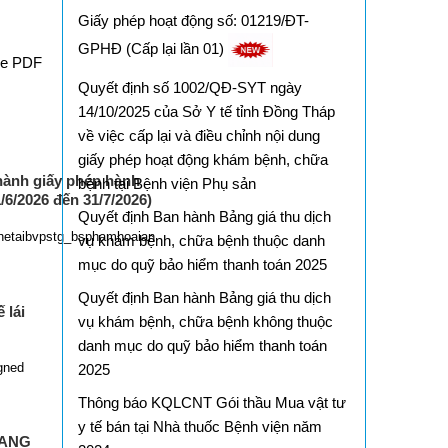
Giấy phép hoạt động số: 01219/ĐT-
GPHĐ (Cấp lại lần 01)
le PDF
Quyết định số 1002/QĐ-SYT ngày
14/10/2025 của Sở Y tế tỉnh Đồng Tháp
về việc cấp lại và điều chỉnh nội dung
giấy phép hoạt động khám bệnh, chữa
ành giấy phép hành
bệnh tại Bệnh viện Phụ sản
/6/2026 đến 31/7/2026)
Quyết định Ban hành Bảng giá thu dịch
hetaibvpstg_bsphamhoaian
vụ khám bệnh, chữa bệnh thuộc danh
mục do quỹ bảo hiểm thanh toán 2025
Quyết định Ban hành Bảng giá thu dịch
 lái
vụ khám bệnh, chữa bệnh không thuộc
danh mục do quỹ bảo hiểm thanh toán
gned
2025
Thông báo KQLCNT Gói thầu Mua vật tư
y tế bán tại Nhà thuốc Bệnh viện năm
IANG