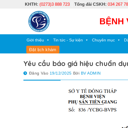
Skip
KHTH:
(0273)3 888 723
Tổng đài CSKH:
034 267 7
to
content
BỆNH 
Giới thiệu
Tin tức - Sự kiện
Chuyên mục
Dà
Đặt lịch khám
Yêu cầu báo giá hiệu chuẩn dụn
Đăng Vào
19/12/2025
Bởi
BV ADMIN