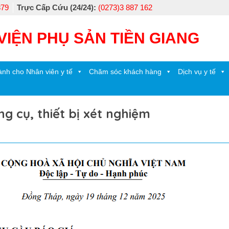
879
Trực Cấp Cứu (24/24):
(0273)3 887 162
VIỆN PHỤ SẢN TIỀN GIANG
nh cho Nhân viên y tế
Chăm sóc khách hàng
Dịch vụ y tế
g cụ, thiết bị xét nghiệm