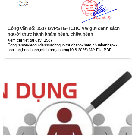
Công văn số: 1587 BVPSTG-TCHC V/v gửi danh sách
người thực hành khám bệnh, chữa bệnh
Xem chi tiết tại đây: 1587.
Congvanveviecguidanhsachnguoithuchanhkham,chuabenhspk-
hoailinh,honghanh,minhtam,anhthu(10-8-2026) Mở File PDF...