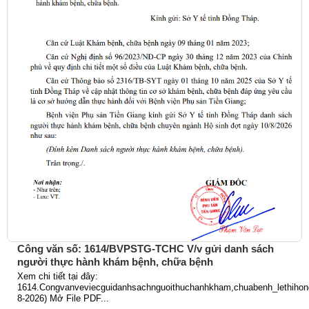
Công văn số: 1614/BVPSTG-TCHC V/v gửi danh sách
người thực hành khám bệnh, chữa bệnh
Xem chi tiết tại đây:
1614.Congvanveviecguidanhsachnguoithuchanhkham,chuabenh_lethihong
8-2026) Mở File PDF...