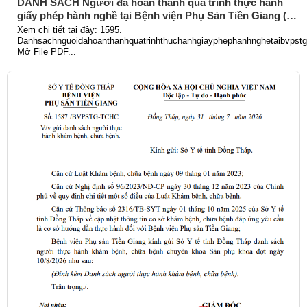
DANH SÁCH Người đã hoàn thành quá trình thực hành
giấy phép hành nghề tại Bệnh viện Phụ Sản Tiền Giang (Từ
ngày 01/6/2026 đến 31/7/2026)
Xem chi tiết tại đây: 1595.
Danhsachnguoidahoanthanhquatrinhthuchanhgiayphephanhnghetaibvpst
Mở File PDF...