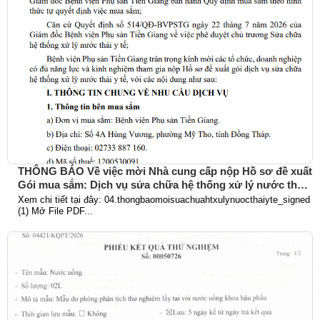
THÔNG BÁO Về việc mời Nhà cung cấp nộp Hồ sơ đề xuất
Gói mua sắm: Dịch vụ sửa chữa hệ thống xử lý nước thải
y tế
Xem chi tiết tại đây: 04.thongbaomoisuachuahtxulynuocthaiyte_signed
(1) Mở File PDF...