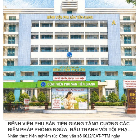
BỆNH VIỆN PHỤ SẢN TIỀN GIANG TĂNG CƯỜNG CÁC
BIỆN PHÁP PHÒNG NGỪA, ĐẤU TRANH VỚI TỘI PHẠM
TRỘM CẮP TÀI SẢN
Nhằm thực hiện nghiêm túc Công văn số 6612/CAT-PTM ngày