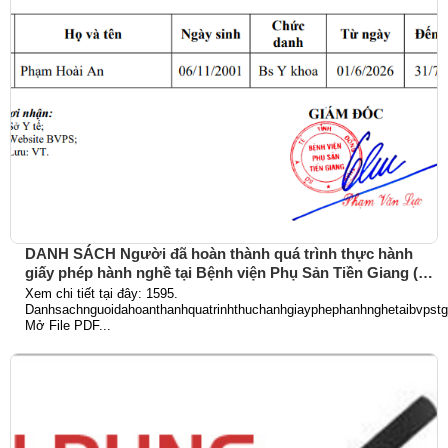
DANH SÁCH Người đã hoàn thành quá trình thực hành
giấy phép hành nghề tại Bệnh viện Phụ Sản Tiền Giang (Từ
ngày 01/6/2026 đến 31/7/2026)
Xem chi tiết tại đây: 1595.
Danhsachnguoidahoanthanhquatrinhthuchanhgiayphephanhnghetaibvpst
Mở File PDF...