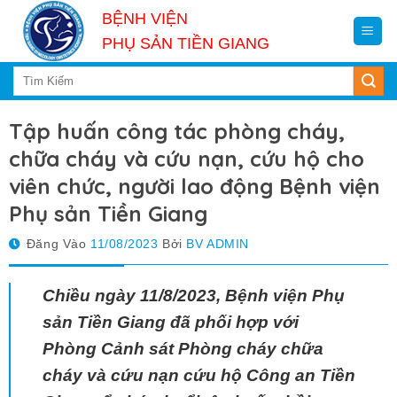
Skip
BỆNH VIỆN
to
PHỤ SẢN TIỀN GIANG
content
Tập huấn công tác phòng cháy,
chữa cháy và cứu nạn, cứu hộ cho
viên chức, người lao động Bệnh viện
Phụ sản Tiền Giang
Đăng Vào
11/08/2023
Bởi
BV ADMIN
Chiều n
gày 11/8/2023,
Bệnh viện Phụ
sản Tiền Giang
đã phối hợp với
Phòng
Cảnh sát
P
hòng cháy
c
hữa
cháy và
c
ứu nạn
c
ứu hộ
Công an
Tiền