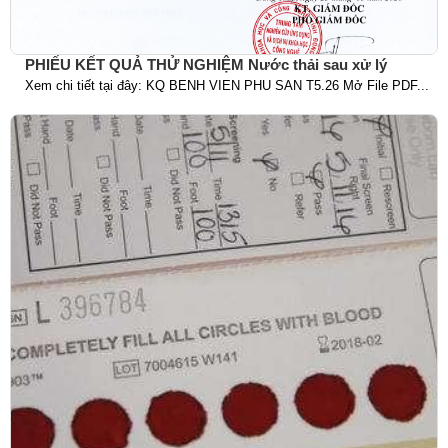
PHIẾU KẾT QUẢ THỬ NGHIỆM Nước thải sau xử lý
Xem chi tiết tại đây: KQ BENH VIEN PHU SAN T5.26 Mở File PDF...