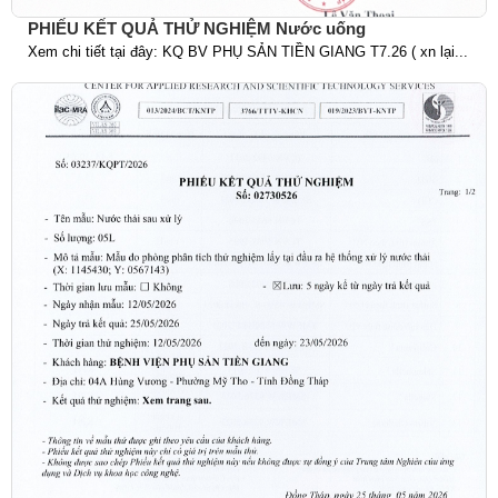
PHIẾU KẾT QUẢ THỬ NGHIỆM Nước uống
Xem chi tiết tại đây: KQ BV PHỤ SẢN TIỀN GIANG T7.26 ( xn lại...