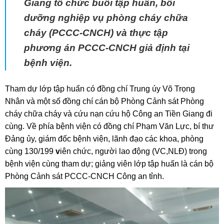
Giang tổ chức buổi tập huấn, bồi
dưỡng nghiệp vụ
p
hòng cháy
c
hữa
cháy (PCCC-CNCH) và thực tập
phương án PCCC
-CNCH giả định
tại
b
ệnh viện.
Tham dự lớp tập huấn có đồng chí Trung úy Võ Trọng
Nhân và một số đồng chí cán bộ Phòng Cảnh sát Phòng
cháy chữa cháy và cứu nạn cứu hộ Công an Tiền Giang đi
cùng. Về phía bệnh viện có đồng chí Phạm Văn Lực, bí thư
Đảng ủy, giám đốc bệnh viện, lãnh đạo các khoa, phòng
cùng 130/199
v
iên chức, người lao động (VC,NLĐ) trong
bệnh viện cùng tham dự; giảng viên lớp tập huấn là cán bộ
Phòng Cảnh sát PCCC-CNCH Công an tỉnh.