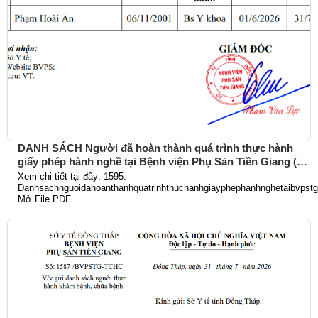
DANH SÁCH Người đã hoàn thành quá trình thực hành
giấy phép hành nghề tại Bệnh viện Phụ Sản Tiền Giang (Từ
ngày 01/6/2026 đến 31/7/2026)
Xem chi tiết tại đây: 1595.
Danhsachnguoidahoanthanhquatrinhthuchanhgiayphephanhnghetaibvpst
Mở File PDF...