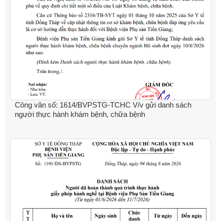
Công văn số: 1614/BVPSTG-TCHC V/v gửi danh sách
người thực hành khám bệnh, chữa bệnh