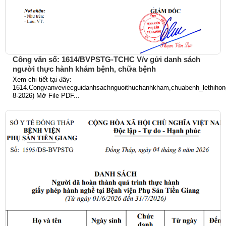
Công văn số: 1614/BVPSTG-TCHC V/v gửi danh sách
người thực hành khám bệnh, chữa bệnh
Xem chi tiết tại đây:
1614.Congvanveviecguidanhsachnguoithuchanhkham,chuabenh_lethihong
8-2026) Mở File PDF...