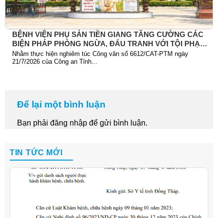
BỆNH VIỆN PHỤ SẢN TIỀN GIANG TĂNG CƯỜNG CÁC
BIỆN PHÁP PHÒNG NGỪA, ĐẤU TRANH VỚI TỘI PHẠM
TRỘM CẮP TÀI SẢN
Nhằm thực hiện nghiêm túc Công văn số 6612/CAT-PTM ngày
21/7/2026 của Công an Tỉnh...
Để lại một bình luận
Bạn phải
đăng nhập
để gửi bình luận.
TIN TỨC MỚI