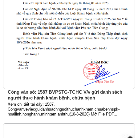
Công văn số: 1587 BVPSTG-TCHC V/v gửi danh sách
người thực hành khám bệnh, chữa bệnh
Xem chi tiết tại đây: 1587.
Congvanveviecguidanhsachnguoithuchanhkham,chuabenhspk-
hoailinh,honghanh,minhtam,anhthu(10-8-2026) Mở File PDF...