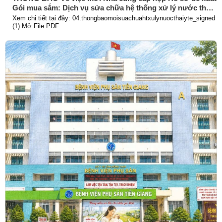
Gói mua sắm: Dịch vụ sửa chữa hệ thống xử lý nước thải
y tế
Xem chi tiết tại đây: 04.thongbaomoisuachuahtxulynuocthaiyte_signed
(1) Mở File PDF...