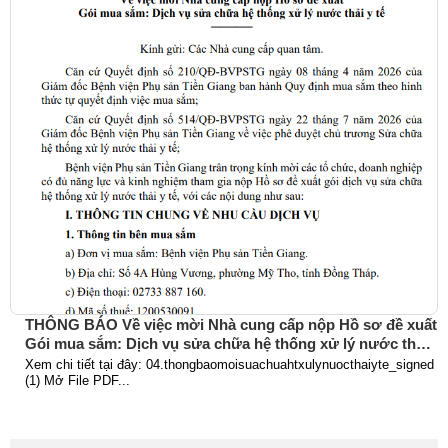
THÔNG BÁO Về việc mời Nhà cung cấp nộp Hồ sơ đề xuất
Gói mua sắm: Dịch vụ sửa chữa hệ thống xử lý nước thải
y tế
Xem chi tiết tại đây: 04.thongbaomoisuachuahtxulynuocthaiyte_signed
(1) Mở File PDF...