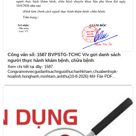
Công văn số: 1587 BVPSTG-TCHC V/v gửi danh sách
người thực hành khám bệnh, chữa bệnh
Xem chi tiết tại đây: 1587.
Congvanveviecguidanhsachnguoithuchanhkham,chuabenhspk-
hoailinh,honghanh,minhtam,anhthu(10-8-2026) Mở File PDF...