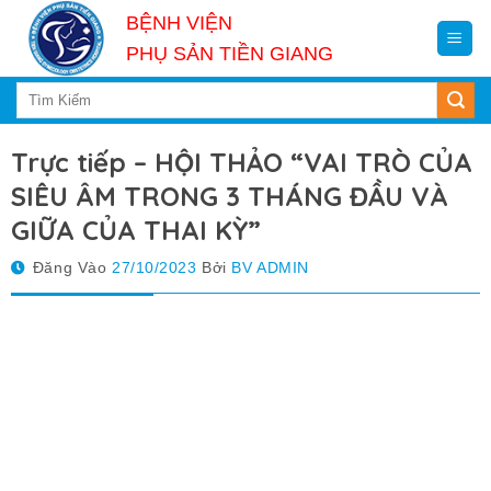
Skip
BỆNH VIỆN
to
PHỤ SẢN TIỀN GIANG
content
Trực tiếp – HỘI THẢO “VAI TRÒ CỦA
SIÊU ÂM TRONG 3 THÁNG ĐẦU VÀ
GIỮA CỦA THAI KỲ”
Đăng Vào
27/10/2023
Bởi
BV ADMIN