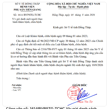
Công văn số: 1614/BVPSTG-TCHC V/v gửi danh sách