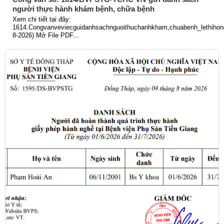
người thực hành khám bệnh, chữa bệnh
Xem chi tiết tại đây:
1614.Congvanveviecguidanhsachnguoithuchanhkham,chuabenh_lethihong
8-2026) Mở File PDF...