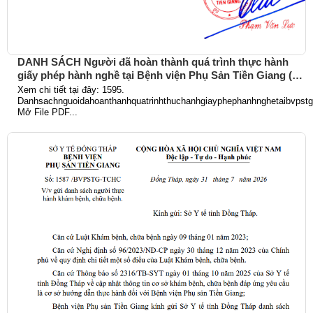
DANH SÁCH Người đã hoàn thành quá trình thực hành
giấy phép hành nghề tại Bệnh viện Phụ Sản Tiền Giang (Từ
ngày 01/6/2026 đến 31/7/2026)
Xem chi tiết tại đây: 1595.
Danhsachnguoidahoanthanhquatrinhthuchanhgiayphephanhnghetaibvpst
Mở File PDF...