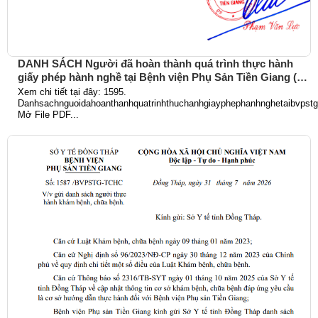
DANH SÁCH Người đã hoàn thành quá trình thực hành
giấy phép hành nghề tại Bệnh viện Phụ Sản Tiền Giang (Từ
ngày 01/6/2026 đến 31/7/2026)
Xem chi tiết tại đây: 1595.
Danhsachnguoidahoanthanhquatrinhthuchanhgiayphephanhnghetaibvpst
Mở File PDF...