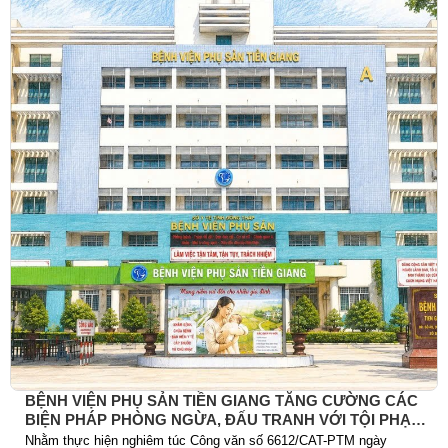
BỆNH VIỆN PHỤ SẢN TIỀN GIANG TĂNG CƯỜNG CÁC
BIỆN PHÁP PHÒNG NGỪA, ĐẤU TRANH VỚI TỘI PHẠM
TRỘM CẮP TÀI SẢN
Nhằm thực hiện nghiêm túc Công văn số 6612/CAT-PTM ngày