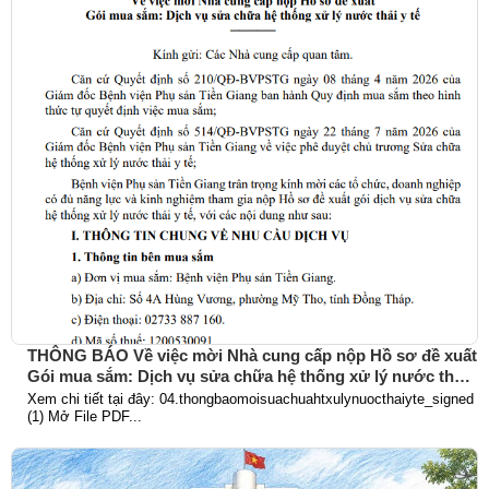
THÔNG BÁO Về việc mời Nhà cung cấp nộp Hồ sơ đề xuất
Gói mua sắm: Dịch vụ sửa chữa hệ thống xử lý nước thải
y tế
Xem chi tiết tại đây: 04.thongbaomoisuachuahtxulynuocthaiyte_signed
(1) Mở File PDF...