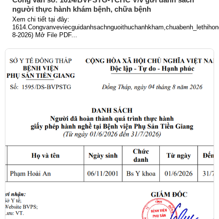
người thực hành khám bệnh, chữa bệnh
Xem chi tiết tại đây:
1614.Congvanveviecguidanhsachnguoithuchanhkham,chuabenh_lethihong
8-2026) Mở File PDF...