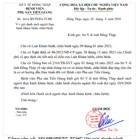
Công văn số: 1614/BVPSTG-TCHC V/v gửi danh sách