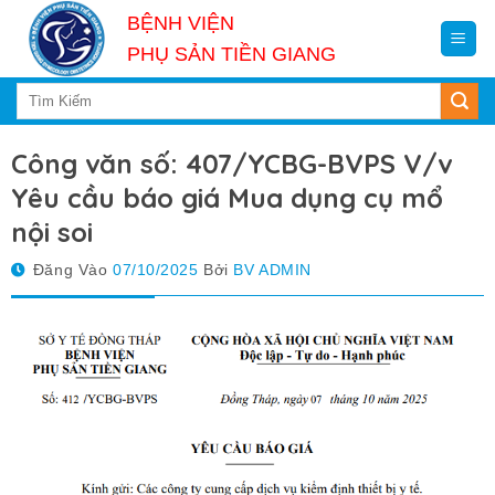
Skip
BỆNH VIỆN
to
PHỤ SẢN TIỀN GIANG
content
Công văn số: 407/YCBG-BVPS V/v
Yêu cầu báo giá Mua dụng cụ mổ
nội soi
Đăng Vào
07/10/2025
Bởi
BV ADMIN