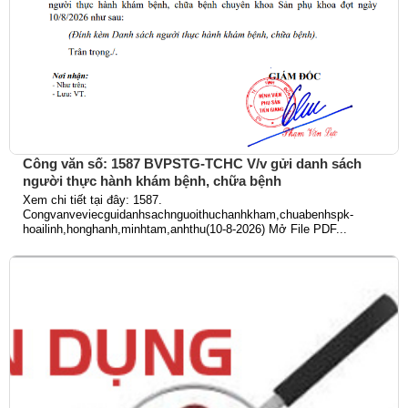
Công văn số: 1587 BVPSTG-TCHC V/v gửi danh sách
người thực hành khám bệnh, chữa bệnh
Xem chi tiết tại đây: 1587.
Congvanveviecguidanhsachnguoithuchanhkham,chuabenhspk-
hoailinh,honghanh,minhtam,anhthu(10-8-2026) Mở File PDF...