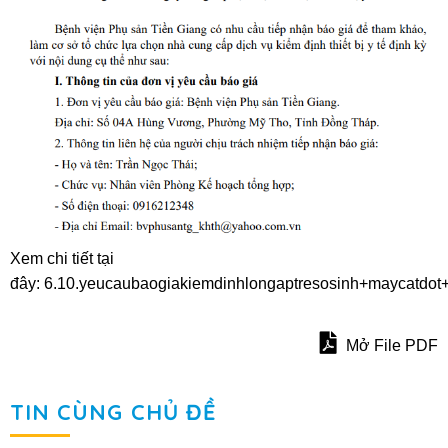
Xem chi tiết tại
đây:
6.10.yeucaubaogiakiemdinhlongaptresosinh+maycatdo
Mở File PDF
TIN CÙNG CHỦ ĐỀ