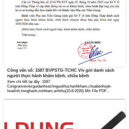
Công văn số: 1587 BVPSTG-TCHC V/v gửi danh sách
người thực hành khám bệnh, chữa bệnh
Xem chi tiết tại đây: 1587.
Congvanveviecguidanhsachnguoithuchanhkham,chuabenhspk-
hoailinh,honghanh,minhtam,anhthu(10-8-2026) Mở File PDF...