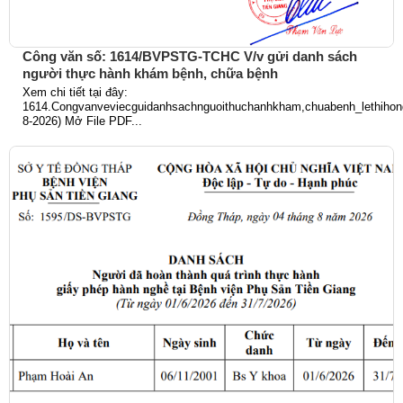
Công văn số: 1614/BVPSTG-TCHC V/v gửi danh sách
người thực hành khám bệnh, chữa bệnh
Xem chi tiết tại đây:
1614.Congvanveviecguidanhsachnguoithuchanhkham,chuabenh_lethihong
8-2026) Mở File PDF...