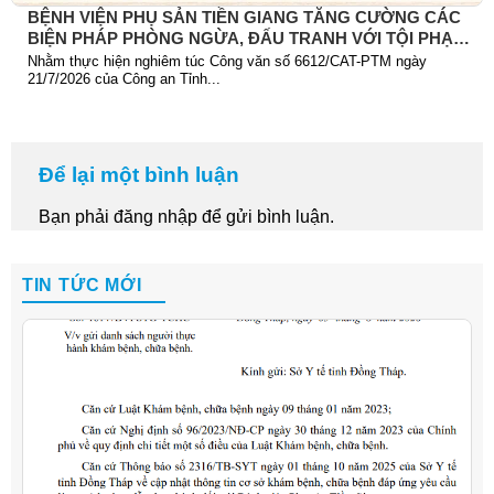
BỆNH VIỆN PHỤ SẢN TIỀN GIANG TĂNG CƯỜNG CÁC
BIỆN PHÁP PHÒNG NGỪA, ĐẤU TRANH VỚI TỘI PHẠM
TRỘM CẮP TÀI SẢN
Nhằm thực hiện nghiêm túc Công văn số 6612/CAT-PTM ngày
21/7/2026 của Công an Tỉnh...
Để lại một bình luận
Bạn phải
đăng nhập
để gửi bình luận.
TIN TỨC MỚI