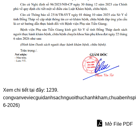
Xem chi tiết tại đây:
1239.
congvanveviecguidanhsachnguoithuchanhkham,chuabenhsp
6-2026)
Mở File PDF