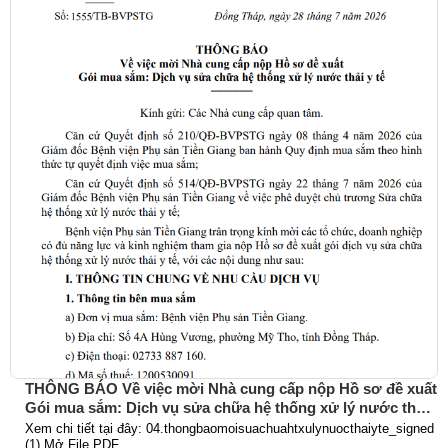
THÔNG BÁO Về việc mời Nhà cung cấp nộp Hồ sơ đề xuất
Gói mua sắm: Dịch vụ sửa chữa hệ thống xử lý nước thải
y tế
Xem chi tiết tại đây: 04.thongbaomoisuachuahtxulynuocthaiyte_signed
(1) Mở File PDF...