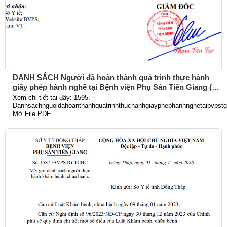
DANH SÁCH Người đã hoàn thành quá trình thực hành
giấy phép hành nghề tại Bệnh viện Phụ Sản Tiền Giang (Từ
ngày 01/6/2026 đến 31/7/2026)
Xem chi tiết tại đây: 1595.
Danhsachnguoidahoanthanhquatrinhthuchanhgiayphephanhnghetaibvpst
Mở File PDF...