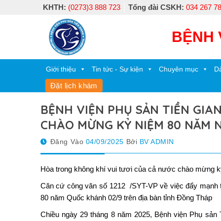
Skip
KHTH:
(0273)3 888 723
Tổng đài CSKH:
034 267 7
to
content
BỆNH 
Giới thiệu
Tin tức - Sự kiện
Chuyên mục
Dà
Đặt lịch khám
BỆNH VIỆN PHỤ SẢN TIỀN GIA
CHÀO MỪNG KỶ NIỆM 80 NĂM N
Đăng Vào
04/09/2025
Bởi
BV ADMIN
Hòa trong không khí vui tươi của cả nước chào mừng 
Căn cứ công văn số 1212 /SYT-VP về việc đẩy mạnh thu
80 năm Quốc khánh 02/9 trên địa bàn tỉnh Đồng Tháp
Chiều ngày 29 tháng 8 năm 2025, Bệnh viện Phụ sản T