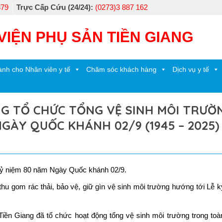
879
Trực Cấp Cứu (24/24):
(0273)3 887 162
VIỆN PHỤ SẢN TIỀN GIANG
nh cho Nhân viên y tế
Chăm sóc khách hàng
Dịch vụ y tế
NG TỔ CHỨC TỔNG VỆ SINH MÔI TRƯỜ
GÀY QUỐC KHÁNH 02/9 (1945 – 2025)
kỷ niệm 80 năm Ngày Quốc khánh 02/9.
 gom rác thải, bảo vệ, giữ gìn vệ sinh môi trường hướng tới Lễ 
iền Giang đã tổ chức hoạt động tổng vệ sinh môi trường trong toà