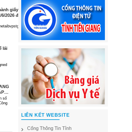
ành giấy phép hành
/6/2026 đến 31/7/2026)
hetaibvpstg_bsphamhoaian
 lái
gned
IANG
ÁP
VỚI
n số
N
Công
LIÊN KẾT WEBSITE
Cổng Thông Tin Tỉnh