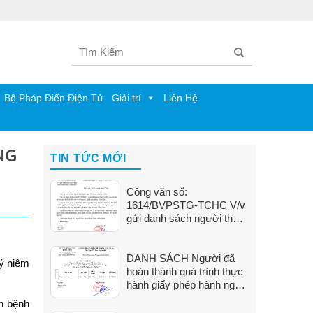
Bộ Pháp Điển Điện Tử
Giải trí
Liên Hệ
NG
TIN TỨC MỚI
Công văn số:
1614/BVPSTG-TCHC V/v
gửi danh sách người thực
hành khám bệnh, chữa
bệnh
DANH SÁCH Người đã
kỷ niệm
hoàn thành quá trình thực
hành giấy phép hành nghề
tại Bệnh viện Phụ Sản Tiền
n bệnh
Giang (Từ ngày 01/6/2026