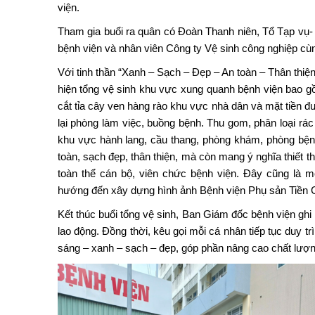
viện.
Tham gia buổi ra quân có Đoàn Thanh niên, Tổ Tạp vụ
bệnh viện và nhân viên Công ty Vệ sinh công nghiệp cùn
Với tinh thần “Xanh – Sạch – Đẹp – An toàn – Thân thiệ
hiện tổng vệ sinh khu vực xung quanh bệnh viện bao g
cắt tỉa cây ven hàng rào khu vực nhà dân và mặt tiền 
lại phòng làm việc, buồng bệnh. Thu gom, phân loại rác 
khu vực hành lang, cầu thang, phòng khám, phòng bệ
toàn, sạch đẹp, thân thiện, mà còn mang ý nghĩa thiết t
toàn thể cán bộ, viên chức bệnh viện. Đây cũng là 
hướng đến xây dựng hình ảnh Bệnh viện Phụ sản Tiền G
Kết thúc buổi tổng vệ sinh, Ban Giám đốc bệnh viện ghi 
lao động. Đồng thời, kêu gọi mỗi cá nhân tiếp tục duy tr
sáng – xanh – sạch – đẹp, góp phần nâng cao chất lư