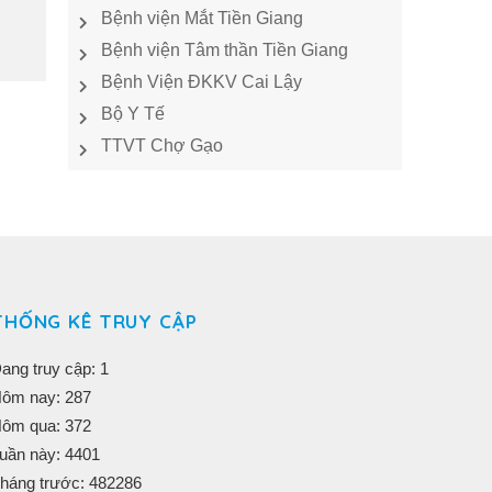
Bệnh viện Mắt Tiền Giang
Bệnh viện Tâm thần Tiền Giang
Bệnh Viện ĐKKV Cai Lậy
Bộ Y Tế
TTVT Chợ Gạo
THỐNG KÊ TRUY CẬP
ang truy cập: 1
ôm nay: 287
ôm qua: 372
uần này: 4401
háng trước: 482286