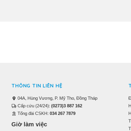
THÔNG TIN LIÊN HỆ
04A, Hùng Vương, P. Mỹ Tho, Đồng Tháp
Đ
Cấp cứu (24/24):
(0273)3 887 162
H
Tổng đài CSKH:
034 267 7879
H
T
Giờ làm việc
T