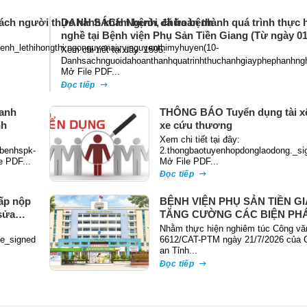
ách người thực hành khám bệnh, chữa bệnh
DANH SÁCH Người đã hoàn thành quá trình thực h
nghề tại Bệnh viện Phụ Sản Tiền Giang (Từ ngày 01
nh_lethihongthi,ngonguyenaivy,nguyenthimyhuyen(10-
Xem chi tiết tại đây: 1595.
Danhsachnguoidahoanthanhquatrinhthuchanhgiayphephanhng
Mở File PDF...
Đọc tiếp
anh
THÔNG BÁO Tuyển dụng tài xế
nh
xe cứu thương
Xem chi tiết tại đây:
benhspk-
2.thongbaotuyenhopdonglaodong._si
e PDF...
Mở File PDF...
Đọc tiếp
ấp nộp
BỆNH VIỆN PHỤ SẢN TIỀN G
sửa
TĂNG CƯỜNG CÁC BIỆN PH
PHÒNG NGỪA, ĐẤU TRANH 
Nhằm thực hiện nghiêm túc Công vă
te_signed
TỘI PHẠM TRỘM CẮP TÀI SẢ
6612/CAT-PTM ngày 21/7/2026 của 
an Tỉnh...
Đọc tiếp