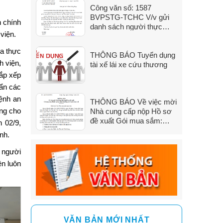
Công văn số: 1587
đến 31/7/2026)
BVPSTG-TCHC V/v gửi
 chính
danh sách người thực
viện.
hành khám bệnh, chữa
bệnh
ia thực
THÔNG BÁO Tuyển dụng
h viện,
tài xế lái xe cứu thương
sắp xếp
uẩn các
ệnh an
THÔNG BÁO Về việc mời
ờng cho
Nhà cung cấp nộp Hồ sơ
đề xuất Gói mua sắm:
 02/9,
Dịch vụ sửa chữa hệ
nh.
thống xử lý nước thải y tế
, người
ện luôn
VĂN BẢN MỚI NHẤT