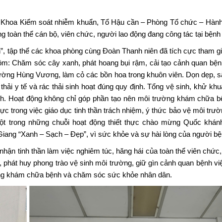
- Khoa Kiểm soát nhiễm khuẩn, Tổ Hậu cần – Phòng Tổ chức – Hành
g toàn thể cán bộ, viên chức, người lao động đang công tác tại bệnh 
n”, tập thể các khoa phòng cùng Đoàn Thanh niên đã tích cực tham g
ồm: Chăm sóc cây xanh, phát hoang bụi rậm, cải tạo cảnh quan bện
đường Hùng Vương, làm cỏ các bồn hoa trong khuôn viên. Dọn dẹp, 
thải y tế và rác thải sinh hoạt đúng quy định. Tổng vệ sinh, khử kh
nh. Hoạt động không chỉ góp phần tạo nên môi trường khám chữa b
hực trong việc giáo dục tinh thần trách nhiệm, ý thức bảo vệ môi trư
một trong những chuỗi hoạt động thiết thực chào mừng Quốc khánh
iang “Xanh – Sạch – Đẹp”, vì sức khỏe và sự hài lòng của người bệ
nhận tinh thần làm việc nghiêm túc, hăng hái của toàn thể viên chức
ì, phát huy phong trào vệ sinh môi trường, giữ gìn cảnh quan bệnh vi
ợng khám chữa bệnh và chăm sóc sức khỏe nhân dân.