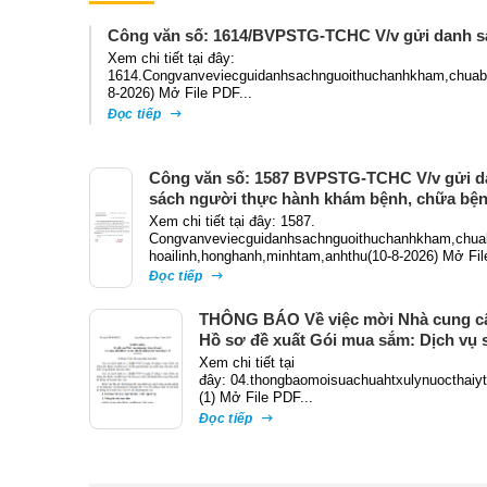
Công văn số: 1614/BVPSTG-TCHC V/v gửi danh s
Xem chi tiết tại đây:
1614.Congvanveviecguidanhsachnguoithuchanhkham,chuabe
8-2026) Mở File PDF...
Đọc tiếp
Công văn số: 1587 BVPSTG-TCHC V/v gửi d
sách người thực hành khám bệnh, chữa bệ
Xem chi tiết tại đây: 1587.
Congvanveviecguidanhsachnguoithuchanhkham,chua
hoailinh,honghanh,minhtam,anhthu(10-8-2026) Mở Fil
Đọc tiếp
THÔNG BÁO Về việc mời Nhà cung c
Hồ sơ đề xuất Gói mua sắm: Dịch vụ 
chữa hệ thống xử lý nước thải y tế
Xem chi tiết tại
đây: 04.thongbaomoisuachuahtxulynuocthaiy
(1) Mở File PDF...
Đọc tiếp