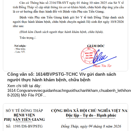
Công văn số: 1614/BVPSTG-TCHC V/v gửi danh sách
người thực hành khám bệnh, chữa bệnh
Xem chi tiết tại đây:
1614.Congvanveviecguidanhsachnguoithuchanhkham,chuabenh_lethihong
8-2026) Mở File PDF...