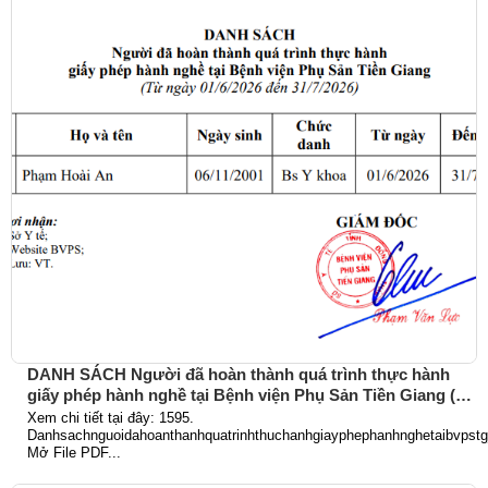
DANH SÁCH Người đã hoàn thành quá trình thực hành
giấy phép hành nghề tại Bệnh viện Phụ Sản Tiền Giang (Từ
ngày 01/6/2026 đến 31/7/2026)
Xem chi tiết tại đây: 1595.
Danhsachnguoidahoanthanhquatrinhthuchanhgiayphephanhnghetaibvpst
Mở File PDF...