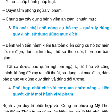
– Ý thức chấp hành pháp luật.
– Quyết tâm phòng ngừa vi phạm.
– Chung tay xây dựng bệnh viện an toàn, chuẩn mực.
Rà soát chặt chẽ công cụ hỗ trợ – quản lý đúng
quy định, sử dụng đúng mục đích
– Bệnh viện tiến hành kiểm tra toàn diện công cụ hỗ trợ hiện
có: roi điện, dùi cui kim loại, hồ sơ theo dõi, biên bản bàn
giao …
– Tất cả được bảo quản nghiêm ngặt tại tủ bảo vệ cổng
chính, không để xảy ra thất thoát, sử dụng sai mục đích, đảm
bảo phục vụ đúng quy định và đúng đối tượng.
Phối hợp chặt chẽ với cơ quan chức năng – kiên
quyết xử lý mọi hành vi vi phạm
Bệnh viện duy trì phối hợp với Công an phường Mỹ Tho,
tỉnh Đồng Tháp trong công tác kiểm tra, xử lý khi phát hiện