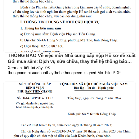
THÔNG BÁO Về việc mời Nhà cung cấp nộp Hồ sơ đề xuất
Gói mua sắm: Dịch vụ sửa chữa, thay thế hệ thống báo
cháy
Xem chi tiết tại đây: 06-
thongbaomoisuachuathaythehethongpccc_signed Mở File PDF...