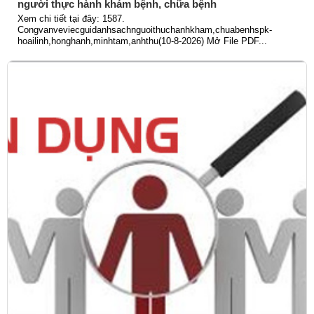
người thực hành khám bệnh, chữa bệnh
Xem chi tiết tại đây: 1587.
Congvanveviecguidanhsachnguoithuchanhkham,chuabenhspk-
hoailinh,honghanh,minhtam,anhthu(10-8-2026) Mở File PDF...