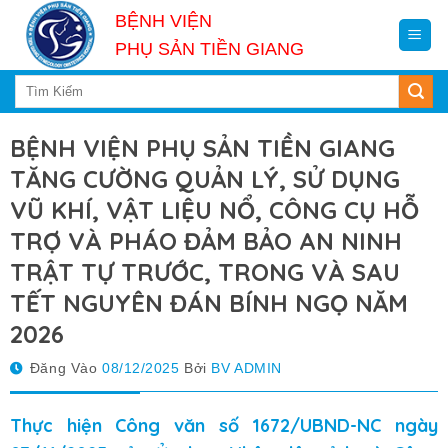
Skip
BỆNH VIỆN
to
PHỤ SẢN TIỀN GIANG
content
BỆNH VIỆN PHỤ SẢN TIỀN GIANG
TĂNG CƯỜNG QUẢN LÝ, SỬ DỤNG
VŨ KHÍ, VẬT LIỆU NỔ, CÔNG CỤ HỖ
TRỢ VÀ PHÁO ĐẢM BẢO AN NINH
TRẬT TỰ TRƯỚC, TRONG VÀ SAU
TẾT NGUYÊN ĐÁN BÍNH NGỌ NĂM
2026
Đăng Vào
08/12/2025
Bởi
BV ADMIN
Thực hiện Công văn số 1672/UBND-NC ngày