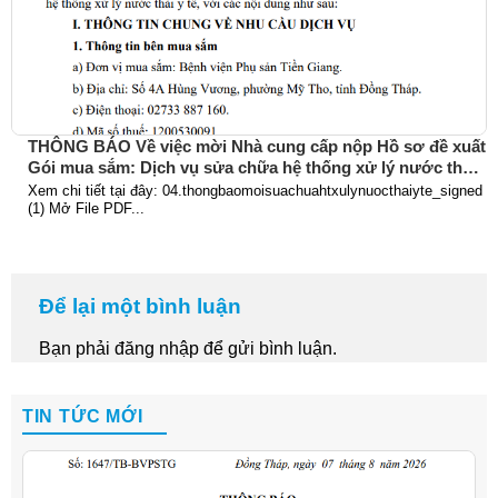
THÔNG BÁO Về việc mời Nhà cung cấp nộp Hồ sơ đề xuất
Gói mua sắm: Dịch vụ sửa chữa hệ thống xử lý nước thải
y tế
Xem chi tiết tại đây: 04.thongbaomoisuachuahtxulynuocthaiyte_signed
(1) Mở File PDF...
Để lại một bình luận
Bạn phải
đăng nhập
để gửi bình luận.
TIN TỨC MỚI