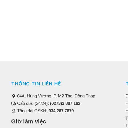
THÔNG TIN LIÊN HỆ
04A, Hùng Vương, P. Mỹ Tho, Đồng Tháp
Đ
Cấp cứu (24/24):
(0273)3 887 162
H
Tổng đài CSKH:
034 267 7879
H
T
Giờ làm việc
T