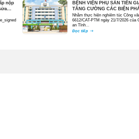
ấp nộp
BỆNH VIỆN PHỤ SẢN TIỀN G
sửa
TĂNG CƯỜNG CÁC BIỆN PH
PHÒNG NGỪA, ĐẤU TRANH 
Nhằm thực hiện nghiêm túc Công vă
te_signed
TỘI PHẠM TRỘM CẮP TÀI SẢ
6612/CAT-PTM ngày 21/7/2026 của 
an Tỉnh...
Đọc tiếp