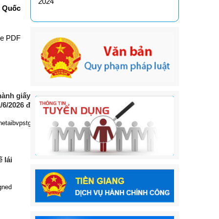
2024
ú Quốc
le PDF
ành giấy phép hành
/6/2026 đến 31/7/2026)
hetaibvpstg_bsphamhoaian
 lái
gned