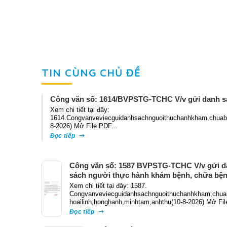
TIN CÙNG CHỦ ĐỀ
Công văn số: 1614/BVPSTG-TCHC V/v gửi danh s
Xem chi tiết tại đây:
1614.Congvanveviecguidanhsachnguoithuchanhkham,chuabe
8-2026) Mở File PDF...
Đọc tiếp
Công văn số: 1587 BVPSTG-TCHC V/v gửi d
sách người thực hành khám bệnh, chữa bệ
Xem chi tiết tại đây: 1587.
Congvanveviecguidanhsachnguoithuchanhkham,chua
hoailinh,honghanh,minhtam,anhthu(10-8-2026) Mở Fil
Đọc tiếp