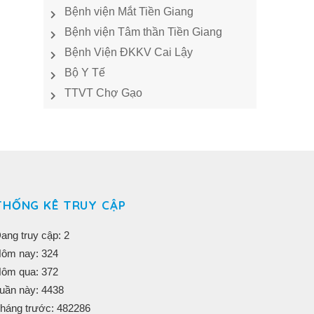
Bệnh viện Mắt Tiền Giang
Bệnh viện Tâm thần Tiền Giang
Bệnh Viện ĐKKV Cai Lậy
Bộ Y Tế
TTVT Chợ Gạo
THỐNG KÊ TRUY CẬP
ang truy cập: 2
ôm nay: 324
ôm qua: 372
uần này: 4438
háng trước: 482286