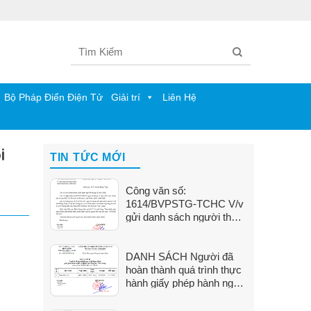
Bộ Pháp Điển Điện Tử
Giải trí
Liên Hệ
i
TIN TỨC MỚI
Công văn số:
1614/BVPSTG-TCHC V/v
gửi danh sách người thực
hành khám bệnh, chữa
bệnh
DANH SÁCH Người đã
hoàn thành quá trình thực
hành giấy phép hành nghề
tại Bệnh viện Phụ Sản Tiền
Giang (Từ ngày 01/6/2026