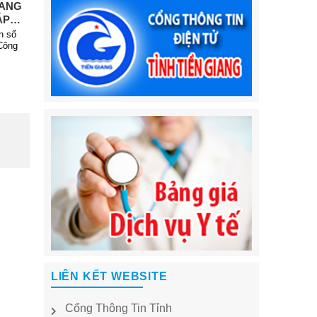
IANG
ÁP
VỚI
n số
N
Công
LIÊN KẾT WEBSITE
Cổng Thông Tin Tỉnh