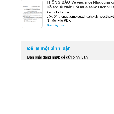
THÔNG BÁO Về việc mời Nhà cung c
Hồ sơ đề xuất Gói mua sắm: Dịch vụ 
chữa hệ thống xử lý nước thải y tế
Xem chi tiết tại
đây: 04.thongbaomoisuachuahtxulynuocthaiy
(1) Mở File PDF...
Đọc tiếp
Để lại một bình luận
Bạn phải
đăng nhập
để gửi bình luận.