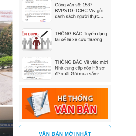
Công văn số: 1587
đến 31/7/2026)
BVPSTG-TCHC V/v gửi
danh sách người thực
hành khám bệnh, chữa
bệnh
THÔNG BÁO Tuyển dụng
tài xế lái xe cứu thương
THÔNG BÁO Về việc mời
Nhà cung cấp nộp Hồ sơ
đề xuất Gói mua sắm:
Dịch vụ sửa chữa hệ
thống xử lý nước thải y tế
VĂN BẢN MỚI NHẤT