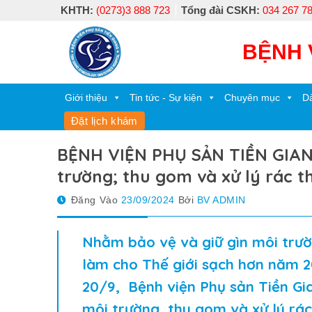
Skip
KHTH:
(0273)3 888 723
Tổng đài CSKH:
034 267 7
to
content
BỆNH 
Giới thiệu
Tin tức - Sự kiện
Chuyên mục
Dà
Đặt lịch khám
BỆNH VIỆN PHỤ SẢN TIỀN GIANG
trường; thu gom và xử lý rác t
Đăng Vào
23/09/2024
Bởi
BV ADMIN
Nhằm bảo vệ và giữ gìn môi trườ
làm cho Thế giới sạch hơn năm 2
20/9,
Bệnh viện Phụ sản Tiền Gi
môi trường, thu gom và xử lý rác