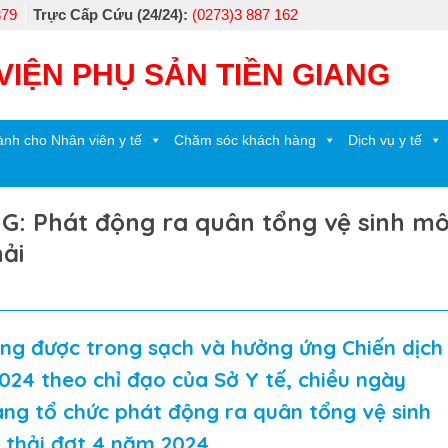
879
Trực Cấp Cứu (24/24):
(0273)3 887 162
VIỆN PHỤ SẢN TIỀN GIANG
nh cho Nhân viên y tế
Chăm sóc khách hàng
Dịch vụ y tế
: Phát động ra quân tổng vệ sinh mô
hải
ng được trong sạch và hưởng ứng Chiến dịch
024 theo chỉ đạo của Sở Y tế, chiều ngày
ang tổ chức phát động ra quân tổng vệ sinh
 thải đợt 4 năm 2024.