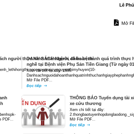
Lê Ph
Mở Fi
ách người thực hành khám bệnh, chữa bệnh
DANH SÁCH Người đã hoàn thành quá trình thực h
nghề tại Bệnh viện Phụ Sản Tiền Giang (Từ ngày 01
nh_lethihongthi,ngonguyenaivy,nguyenthimyhuyen(10-
Xem chi tiết tại đây: 1595.
Danhsachnguoidahoanthanhquatrinhthuchanhgiayphephanhng
Mở File PDF...
Đọc tiếp
anh
THÔNG BÁO Tuyển dụng tài xế
nh
xe cứu thương
Xem chi tiết tại đây:
benhspk-
2.thongbaotuyenhopdonglaodong._si
e PDF...
Mở File PDF...
Đọc tiếp